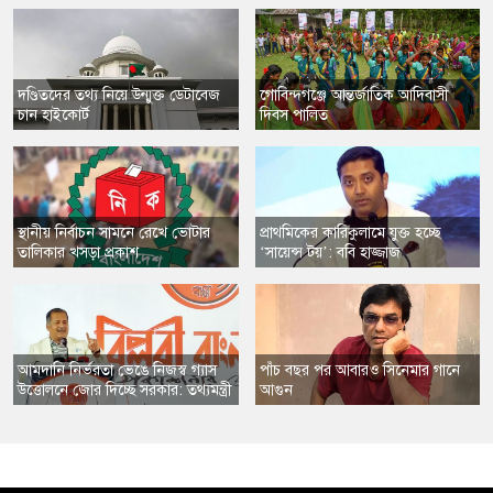
​দণ্ডিতদের তথ্য নিয়ে উন্মুক্ত ডেটাবেজ
​গোবিন্দগঞ্জে আন্তর্জাতিক আদিবাসী
চান হাইকোর্ট
দিবস পালিত
স্থানীয় নির্বাচন সামনে রেখে ভোটার
​প্রাথমিকের কারিকুলামে যুক্ত হচ্ছে
তালিকার খসড়া প্রকাশ
‘সায়েন্স টয়’: ববি হাজ্জাজ
​আমদানি নির্ভরতা ভেঙে নিজস্ব গ্যাস
​পাঁচ বছর পর আবারও সিনেমার গানে
উত্তোলনে জোর দিচ্ছে সরকার: তথ্যমন্ত্রী
আগুন