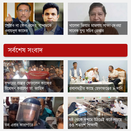
​পেটাও না কেন ওদের, সাদ্দামকে
​খালেদা জিয়ার মামলায় সাক্ষ্য দেওয়া
ওবায়দুল কাদের
সাবেক যুগ্ম সচিব গ্রেপ্তার
সর্বশেষ সংবাদ
​বন্দরের রাস্তার ফোরলেন কাজের
উদ্বোধন করলেন ডা. জাহিদ
প্রধানমন্ত্রীর কাছে হেফাজতের ৯ দাবি
ষষ্ঠ থেকে দশমে উঠতেই ঝরে পড়ছে
ডন এবার কারাগারে
৩৩ শতাংশ শিক্ষার্থী