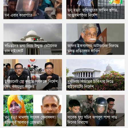
তনু হত্যা: হাফিজুরের জামিন স্থগিত,
ডন এবার কারাগারে
আত্মসমর্পণের নির্দেশ
​দণ্ডিতদের তথ্য নিয়ে উন্মুক্ত ডেটাবেজ
​জাফর ইকবালসহ আটজনের বিরুদ্ধে
চান হাইকোর্ট
তদন্ত প্রতিবেদন দাখিল
​ইন্টারনেট স্লো করতে পলককে নির্দেশ
​দুর্ঘটনায় আহতের চিকিৎসা দিতে
দেন ওবায়দুল কাদের
হাইকোর্টের নির্দেশ
তনু হত্যা মামলায় সাবেক সেনাসদস্য
​সাবেক যুগ্ম সচিব জগলুল পাশা সাত
হাফিজুর আবারও গ্রেফতার
দিনের রিমান্ডে