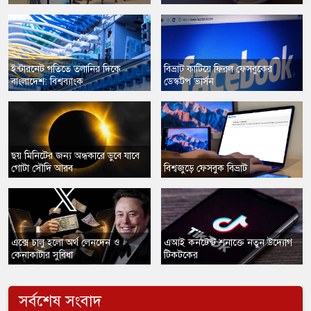
ইন্টারনেট গতিতে তলানির দিকে
বিভ্রাট কাটিয়ে ফিরল ফেসবুকের
বাংলাদেশ: বিশ্বব্যাংক
ডেস্কটপ ভার্সন
ছয় মিনিটের জন্য অন্ধকারে ডুবে যাবে
গোটা সৌদি আরব
বিশ্বজুড়ে ফেসবুক বিভ্রাট
​এক্সে চালু হলো অর্থ লেনদেন ও
​এআই কনটেন্ট শনাক্তে নতুন উদ্যোগ
কেনাকাটার সুবিধা
টিকটকের
সর্বশেষ সংবাদ