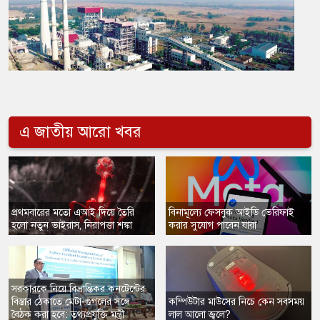
এ জাতীয় আরো খবর
প্রথমবারের মতো এআই দিয়ে তৈরি
বিনামূল্যে ফেসবুক আইডি ভেরিফাই
হলো নতুন ভাইরাস, নিরাপত্তা শঙ্কা
করার সুযোগ পাবেন যারা
সরকারকে নিয়ে বিভ্রান্তিকর কনটেন্টের
বিস্তার ঠেকাতে মেটা-গুগলের সঙ্গে
কম্পিউটার মাউসের নিচে কেন সবসময়
বৈঠক করা হবে: তথ্যপ্রযুক্তি মন্ত্রী
লাল আলো জ্বলে?