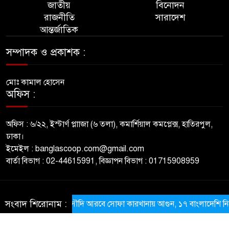
জাতীয়
বিনোদন
রাজনীতি
সারাদেশ
আন্তর্জাতিক
সম্পাদক ও প্রকাশক :
মোঃ কামাল হোসেন
অফিস :
অফিস : ৬/২২, ইস্টার্ণ প্লাাজা (৬ তলা), কমার্শিয়াল কমপ্লেক্স, হাতিরপুল,
ঢাকা।
ইমেইল : banglascoop.com@gmail.com
বার্তা বিভাগ : 02-44615991, বিজ্ঞাপন বিভাগ : 01715908959
© All rights reserved © BanglaScoop
সংবাদ শিরোনাম :
সৌদি আরবে সোফা কারখানায় আগুন, ১৭ বাংলাদেশি নিহত
ThemesBazar.com
NewsScript Developed BY