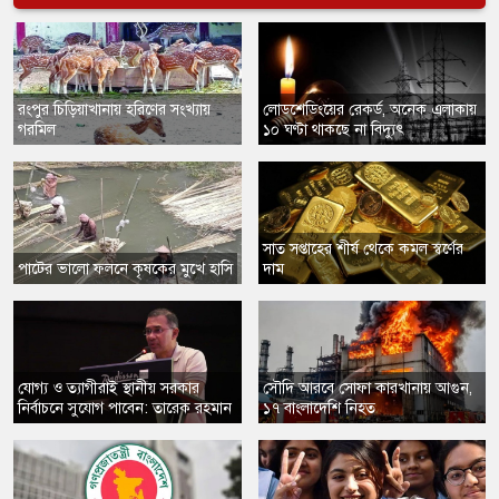
রংপুর চিড়িয়াখানায় হরিণের সংখ্যায়
লোডশেডিংয়ের রেকর্ড, অনেক এলাকায়
গরমিল
১০ ঘণ্টা থাকছে না বিদ্যুৎ
সাত সপ্তাহের শীর্ষ থেকে কমল স্বর্ণের
পাটের ভালো ফলনে কৃষকের মুখে হাসি
দাম
যোগ্য ও ত্যাগীরাই স্থানীয় সরকার
সৌদি আরবে সোফা কারখানায় আগুন,
নির্বাচনে সুযোগ পাবেন: তারেক রহমান
১৭ বাংলাদেশি নিহত