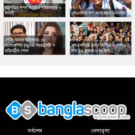
রাষ্ট্রপতির শপথ অনুষ্ঠান পরিচালনায় ৬
কমিটি
এসএসসির ফল জানা যাবে তিনভাবে
সৌদি আরবে অগ্নিকাণ্ডে ১৬
বাংলাদেশির মৃত্যুতে পররাষ্ট্রমন্ত্রী ও
এসএসসিতে এবার জিপিএ-৫ পেল ১
প্রতিমন্ত্রীর শোক
লাখ ১৬ হাজার ৬৭৬ জন
,
সর্বশেষ
খেলাধুলা