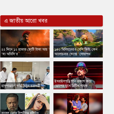
এ জাতীয় আরো খবর
​২২ দিনে ১২ হাজার কোটি টাকা আয়
​১৪০ মিলিয়নেরও বেশি ভিউ, কেন
‘দ্য অডিসি’র
আলোচনার কেন্দ্রে ‘সোয়াপড’
​ইসরাইলপন্থি গান প্রকাশ করে
​হাসপাতালে ভর্তি মিঠুন চক্রবর্তী
তোপের মুখে ব্রিটিশ গায়ক
​রাসেল ক্রোর বিপরীতে হলিউড