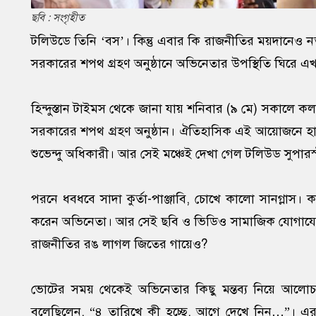
ছবি : সংগৃহীত
টলিউডে তিনি ‘বস’। কিন্তু এবার কি রাজনীতির ময়দানেও নত
সরকারের শপথ গ্রহণ অনুষ্ঠানে অভিনেতার উপস্থিতি ঘিরে 
হিন্দুস্তান টাইমস থেকে জানা যায় শনিবার (৯ মে) সকালে কলক
সরকারের শপথ গ্রহণ অনুষ্ঠান। ঐতিহাসিক এই আয়োজনে হাজির ছিল
শুভেন্দু অধিকারী। আর সেই মঞ্চেই দেখা গেল টলিউড সুপার
পরনে ধবধবে সাদা কুর্তা-পাঞ্জাবি, চোখে কালো সানগ্লাস। কড়া
করেন অভিনেতা। আর সেই ছবি ও ভিডিও সামাজিক যোগাযোগম
রাজনীতির রঙ লাগল জিতের গায়েও?
ভোটের সময় থেকেই অভিনেতার কিছু মন্তব্য নিয়ে আলোচ
বলেছিলেন, “৪ তারিখে কী হচ্ছে, আগে দেখে নিন…”। এরপর