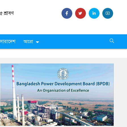
 ,
২৫
সারাদেশ
আরো