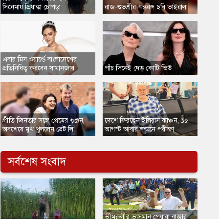
সিনেমায় প্রিয়াঙ্কা চোপড়া
​রাজ-শুভশ্রীর অন্তরঙ্গ ছবি ভাইরাল
​এবার মিস ওয়ার্ল্ডে বাংলাদেশের
প্রতিনিধিত্ব করবেন সামানজার
​পাঁচ দিনেই দেড় কোটি ভিউ
​প্রীতি জিনতার সঙ্গে প্রেমের গুঞ্জন,
​দেশে ফিরছেন ইলিয়াস কাঞ্চন, ১৫
অবশেষে মুখ খুললেন ব্রেট লি
আগস্ট আবার লন্ডনে পরীক্ষা
সর্বশেষ সংবাদ
​ভীমরুলীর ভাসমান পেয়ারা বাজার