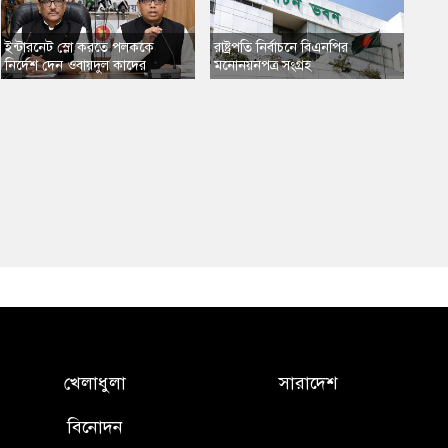
​ইন্টারনেট স্লো করতে পলককে
​রাষ্ট্রপতি নির্বাচনে বিএনপির
নির্দেশ দেন ওবায়দুল কাদের
মনোনয়নপত্র সংগ্রহ
খেলাধুলা
সারাদেশ
বিনোদন