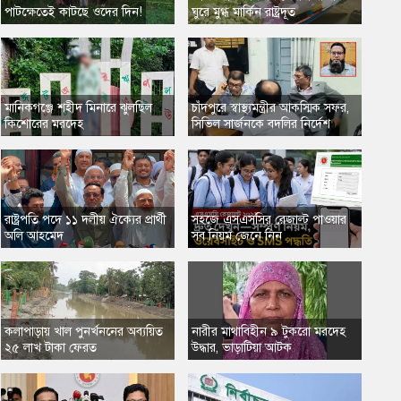
পাটক্ষেতেই কাটছে ওদের দিন!
ঘুরে মুগ্ধ মার্কিন রাষ্ট্রদূত
​মানিকগঞ্জে শহীদ মিনারে ঝুলছিল
চাঁদপুরে স্বাস্থ্যমন্ত্রীর আকস্মিক সফর,
কিশোরের মরদেহ
সিভিল সার্জনকে বদলির নির্দেশ
​রাষ্ট্রপতি পদে ১১ দলীয় ঐক্যের প্রার্থী
সহজে এসএসসির রেজাল্ট পাওয়ার
অলি আহমেদ
সব নিয়ম জেনে নিন
কলাপাড়ায় খাল পুনর্খননের অব্যয়িত
নারীর মাথাবিহীন ৯ টুকরো মরদেহ
২৫ লাখ টাকা ফেরত
উদ্ধার, ভাড়াটিয়া আটক