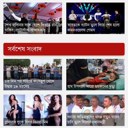
​শেখ হাসিনার সঙ্গে দেশে ফিরতে চান
ভারতকে ব্যাটন তুলে দিয়ে শেষ হলো
সাকিব: রয়টার্সকে সাক্ষাৎকার
কমনওয়েলথ গেমস
সর্বশেষ সংবাদ
​চার দিন পর গাজার ধ্বংসস্তূপ থেকে
উদ্ধার ১৯ মরদেহ
​হাম উপসর্গে আরো ছয়জনের মৃত্যু
বন্যায় ক্ষতিগ্রস্তদের হাতে নতুন ঘরের
​গ্লামারাস লুকে বিদ্যা সিনহা মিম
চাবি তুলে দিলেন প্রধানমন্ত্রী