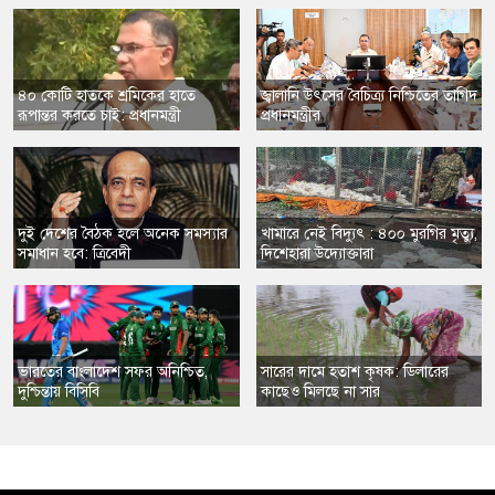
​৪০ কোটি হাতকে শ্রমিকের হাতে
​জ্বালানি উৎসের বৈচিত্র্য নিশ্চিতের তাগিদ
রূপান্তর করতে চাই: প্রধানমন্ত্রী
প্রধানমন্ত্রীর
​দুই দেশের বৈঠক হলে অনেক সমস্যার
খামারে নেই বিদ্যুৎ : ৪০০ মুরগির মৃত্যু,
সমাধান হবে: ত্রিবেদী
দিশেহারা উদ্যোক্তারা
ভারতের বাংলাদেশ সফর অনিশ্চিত,
সারের দামে হতাশ কৃষক: ডিলারের
দুশ্চিন্তায় বিসিবি
কাছেও মিলছে না সার