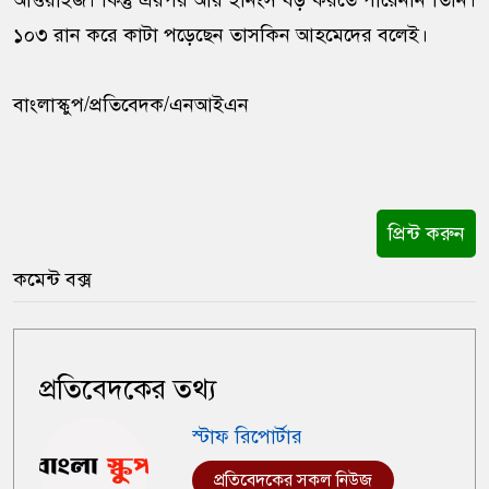
আওয়াইজ। কিন্তু এরপর আর ইনিংস বড় করতে পারেননি তিনি।
১০৩ রান করে কাটা পড়েছেন তাসকিন আহমেদের বলেই।
বাংলাস্কুপ/প্রতিবেদক/এনআইএন
প্রিন্ট করুন
কমেন্ট বক্স
প্রতিবেদকের তথ্য
স্টাফ রিপোর্টার
প্রতিবেদকের সকল নিউজ