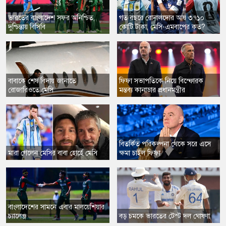
ভারতের বাংলাদেশ সফর অনিশ্চিত,
গত বছরে রোনালদোর আয় ৩৭১০
দুশ্চিন্তায় বিসিবি
কোটি টাকা, মেসি-এমবাপের কত?
বাবাকে শেষ বিদায় জানাতে
ফিফা সভাপতিকে নিয়ে বিস্ফোরক
রোজারিওতে মেসি
মন্তব্য কানাডার প্রধানমন্ত্রীর
​বিতর্কিত পরিকল্পনা থেকে সরে এসে
মারা গেলেন মেসির বাবা হোর্হে মেসি
ক্ষমা চাইল ফিফা
বাংলাদেশের সামনে এবার মালয়েশিয়ার
চ্যালেঞ্জ
বড় চমকে ভারতের টেস্ট দল ঘোষণা