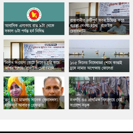
রাজধানীর ত্রুটিপূর্ণ ভবন চিহ্নিত করে
আবাসিক এলাকায় রাত ৯টা থেকে
ব্যবস্থা নেওয়া হচ্ছে : রাজউক
সকাল ৬টা পর্যন্ত হর্ন নিষিদ্ধ
চেয়ারম্যান
বিদ্যুৎ সংযোগ কেটে দিলেও চুরি করে
১০৫ দিনের নিষেধাজ্ঞা শেষে কাপ্তাই
আবার লাগায়: রাজউক চেয়ারম্যান
হ্রদে নামার অপেক্ষায় জেলেরা
তনু হত্যা মামলায় সাবেক সেনাসদস্য
নওগাঁয় ৩৪ প্রাথমিক বিদ্যালয়ে নেই
হাফিজুর আবারও গ্রেফতার
সংযোগ সড়ক