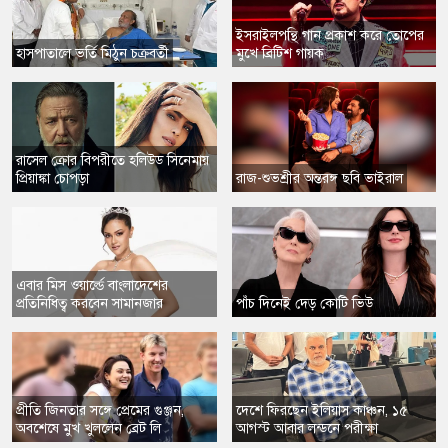
​ইসরাইলপন্থি গান প্রকাশ করে তোপের
​হাসপাতালে ভর্তি মিঠুন চক্রবর্তী
মুখে ব্রিটিশ গায়ক
​রাসেল ক্রোর বিপরীতে হলিউড সিনেমায়
প্রিয়াঙ্কা চোপড়া
​রাজ-শুভশ্রীর অন্তরঙ্গ ছবি ভাইরাল
​এবার মিস ওয়ার্ল্ডে বাংলাদেশের
প্রতিনিধিত্ব করবেন সামানজার
​পাঁচ দিনেই দেড় কোটি ভিউ
​প্রীতি জিনতার সঙ্গে প্রেমের গুঞ্জন,
​দেশে ফিরছেন ইলিয়াস কাঞ্চন, ১৫
অবশেষে মুখ খুললেন ব্রেট লি
আগস্ট আবার লন্ডনে পরীক্ষা