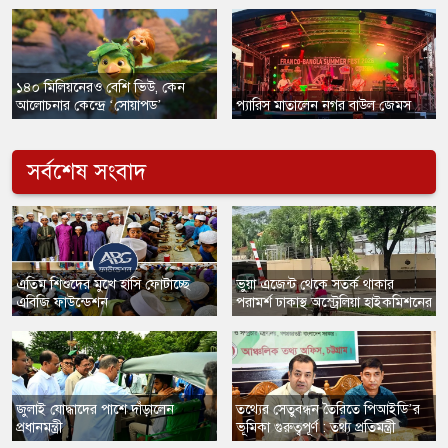
​১৪০ মিলিয়নেরও বেশি ভিউ, কেন
আলোচনার কেন্দ্রে ‘সোয়াপড’
প্যারিস মাতালেন নগর বাউল জেমস
সর্বশেষ সংবাদ
এতিম শিশুদের মুখে হাসি ফোটাচ্ছে
ভুয়া এজেন্ট থেকে সতর্ক থাকার
এবিজি ফাউন্ডেশন
পরামর্শ ঢাকাস্থ অস্ট্রেলিয়া হাইকমিশনের
জুলাই যোদ্ধাদের পাশে দাঁড়ালেন
তথ্যের সেতুবন্ধন তৈরিতে পিআইডি’র
প্রধানমন্ত্রী
ভূমিকা গুরুত্বপূর্ণ : তথ্য প্রতিমন্ত্রী