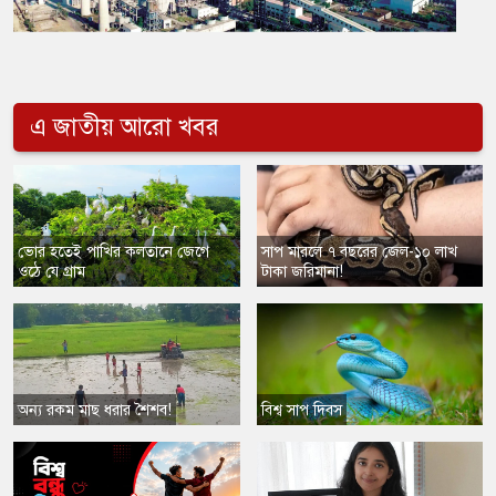
এ জাতীয় আরো খবর
ভোর হতেই পাখির কলতানে জেগে
সাপ মারলে ৭ বছরের জেল-১০ লাখ
ওঠে যে গ্রাম
টাকা জরিমানা!
অন্য রকম মাছ ধরার শৈশব!
বিশ্ব সাপ দিবস