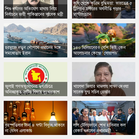
কৃষি থেকে কৃত্রিম বুদ্ধিমত্তা: ভারতের ৫
​শিশু ধর্ষণের অভিযোগ মাথায় নিয়ে
ট্রিলিয়ন ডলারের অর্থনীতি গড়ার
নির্বাচনে জয়ী পাকিস্তানের সাবেক মন্ত্রী
মাস্টারপ্ল্যান
​হরমুজে নতুন নৌপথে ওমানের সঙ্গে
​১৪০ মিলিয়নেরও বেশি ভিউ, কেন
সমঝোতায় ইরান
আলোচনার কেন্দ্রে ‘সোয়াপড’
​জুলাই গণঅভ্যুত্থানের তথ্যচিত্রে
​খালেদা জিয়ার মামলায় সাক্ষ্য দেওয়া
অনিচ্ছাকৃত ত্রুটির বিষয়ে দুঃখপ্রকাশ
সাবেক যুগ্ম সচিব গ্রেপ্তার
​বৃহস্পতিবার টানা ৪ ঘণ্টা বিদ্যুৎ থাকবে
​লাল টেলিফোনে শেখ হাসিনার কল
না যেসব এলাকায়
রেকর্ড শুনলেন প্রধানমন্ত্রী