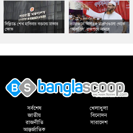
​দিল্লিতে শেখ হাসিনার বক্তব্যে ঢাকার
​প্রয়োজনে আবারও মাদ্রাসাগুলো থেকে
ক্ষোভ
‘আবাবিল’ রাজপথে নামবে
,
সর্বশেষ
খেলাধুলা
জাতীয়
বিনোদন
রাজনীতি
সারাদেশ
আন্তর্জাতিক