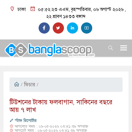
ঢাকা
০৫:৫২:২৪ এএম
, বৃহস্পতিবার, ০৬ অগাস্ট ২০২৬ ,
২২ শ্রাবণ ১৪৩৩
বঙ্গাব্দ
/
ফিচার
/
টিউশনের টাকায় ফলবাগান, সাকিনের বছরে
আয় ৭ লাখ
স্টাফ রিপোর্টার
আপলোড সময় : ০৯-০৫-২০২৬ ০৩:৪১:৩৯ অপরাহ্ন
আপডেট সময় : ০৯-০৫-২০২৬ ০৩:৪১:৩৯ অপরাহ্ন