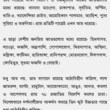
তার সংগ্রহে থাকা বিদেশি ও উচ্চমূল্যের আমের জাতগুলোর
মধ্যে রয়েছে- বানানা ম্যাংগো, চাকাপাত, সূর্যডিম, অস্টিন,
বারি-৪, ভ্যালেন্সিয়া প্রাইড, আমেরিকান পালমার, অ্যাম্বিশ, পুসা
সুরিয়া ও অরুণিমা। প্রায় প্রতিটি গাছেই এখন আম ধরেছে।
এ ছাড়া দেশীয় জনপ্রিয় জাতগুলোর মধ্যে রয়েছে- হিমসাগর,
ল্যাংড়া, ফজলি, আম্রপালি, গোপালভোগ, খিরসাপাত, আশ্বিনা,
মল্লিকা, কাটিমন, হারিভাঙ্গা, রানিপছন্দ, মোহনভোগ, দিলপসন্দ,
কোহিতুর, সুরমা ফজলি ও বোম্বাই।
শুধু আম নয়, তার বাগানে রয়েছে আঠাবিহীন কাঁঠাল, লাল
জামরুল, মাল্টা, রাম্বুটান, অ্যাভোকাডো, আঙুর, আনার, কমলা
ও আপেলসহ প্রায় ৭০ প্রজাতির বিদেশি ফলের চারা।
বিশেষভাবে দর্শনার্থীদের আকর্ষণ করছে তিন ফুট উচ্চতার গাছে