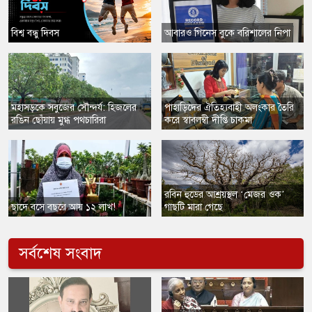
​বিশ্ব বন্ধু দিবস
​আবারও গিনেস বুকে বরিশালের নিপা
মহাসড়কে সবুজের সৌন্দর্য: হিজলের
পাহাড়িদের ঐতিহ্যবাহী অলংকার তৈরি
রঙিন ছোঁয়ায় মুগ্ধ পথচারিরা
করে স্বাবলম্বী দীপ্তি চাকমা
​রবিন হুডের আশ্রয়স্থল ‘মেজর ওক’
ছাদে বসে বছরে আয় ১২ লাখ!
গাছটি মারা গেছে
সর্বশেষ সংবাদ