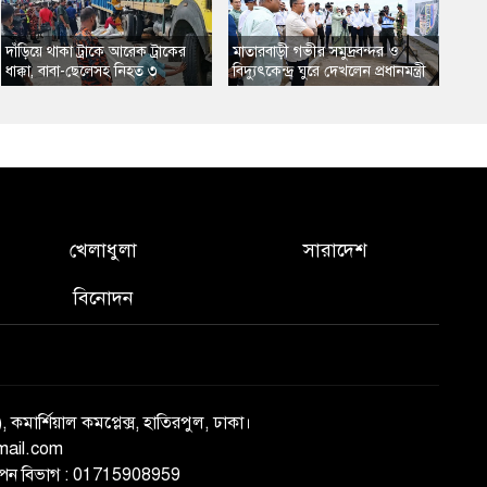
দাঁড়িয়ে থাকা ট্রাকে আরেক ট্রাকের
​মাতারবাড়ী গভীর সমুদ্রবন্দর ও
ধাক্কা, বাবা-ছেলেসহ নিহত ৩
বিদ্যুৎকেন্দ্র ঘুরে দেখলেন প্রধানমন্ত্রী
খেলাধুলা
সারাদেশ
বিনোদন
), কমার্শিয়াল কমপ্লেক্স, হাতিরপুল, ঢাকা।
mail.com
্ঞাপন বিভাগ : 01715908959