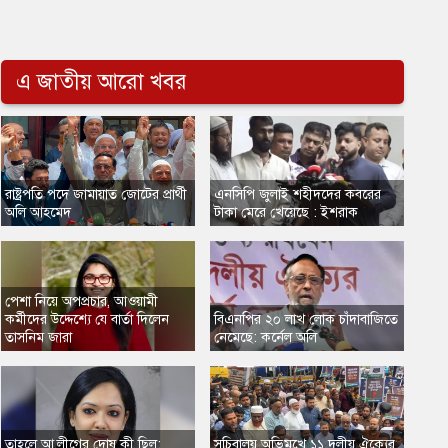
এ জাতীয় আরো খবর
রাষ্ট্রপতি পদে জামায়াত জোটের প্রার্থী
এনসিপি জুলাই শহীদদের কবরের
অলি আহমেদ
টাকা মেরে খেয়েছে : ইশরাক
পেশা নিয়ে অপপ্রচার, আওয়ামী
কর্মীদের উদ্দেশ্যে যে বার্তা দিলেন
​বিএনপির ২০ লাখ লোক চাঁদাবাজিতে
তাসনিম জারা
নেমেছে: কর্নেল অলি
তাহলে আ.লীগের দোষ কী ছিল:
সচিবালয় অভিমুখে ১১ দলীয় ঐক্যের