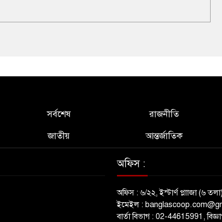
সর্বশেষ
রাজনীতি
জাতীয়
আন্তর্জাতিক
অফিস :
অফিস : ৬/২২, ইস্টার্ণ প্লাাজা (৬ তলা
ইমেইল : banglascoop.com@g
বার্তা বিভাগ : 02-44615991, বিজ