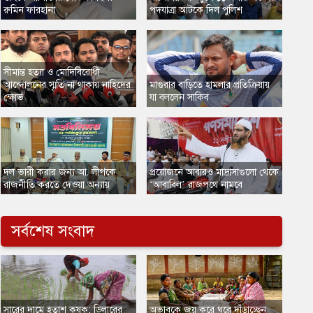
রুমিন ফারহানা
পদযাত্রা আটকে দিল পুলিশ
সীমান্ত হত্যা ও মোদিবিরোধী
আন্দোলনের স্মৃতি না থাকায় নাহিদের
​মাগুরার বাড়িতে হামলার প্রতিক্রিয়ায়
ক্ষোভ
যা বললেন সাকিব
দল ভারী করার জন্য আ. লীগকে
​প্রয়োজনে আবারও মাদ্রাসাগুলো থেকে
রাজনীতি করতে দেওয়া অন্যায়
‘আবাবিল’ রাজপথে নামবে
সর্বশেষ সংবাদ
সারের দামে হতাশ কৃষক: ডিলারের
অভাবকে জয় করে ঘুরে দাঁড়াচ্ছেন