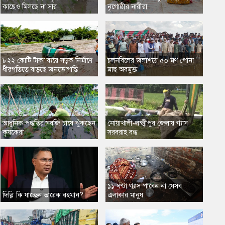
কাছেও মিলছে না সার
নৃগোষ্ঠীর নারীরা
৮২২ কোটি টাকা ব্যয়ে সড়ক নির্মাণে
​চলনবিলের জলাশয়ে ৫০ মণ পোনা
ধীরগতিতে বাড়ছে জনভোগান্তি
মাছ অবমুক্ত
আধুনিক পদ্ধতির সবজি চাষে ঝুঁকছেন
নোয়াখালী-লক্ষ্মীপুর জেলায় গ্যাস
কৃষকেরা
সরবরাহ বন্ধ
১১ ঘণ্টা গ্যাস পাবেন না যেসব
দিল্লি কি যাচ্ছেন তারেক রহমান?
এলাকার মানুষ