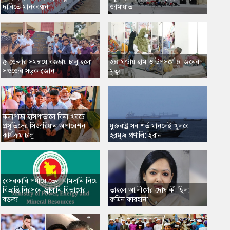
দাবিতে মানববন্ধন
জামায়াত
৫ জেলার সমন্বয়ে বগুড়ায় চালু হলো
২৪ ঘণ্টায় হাম ও উপসর্গে ৪ জনের
সওজের সড়ক জোন
মৃত্যু
কলাপাড়া হাসপাতালে বিনা খরচে
প্রসূতিদের সিজারিয়ান অপারেশন
যুক্তরাষ্ট্র সব শর্ত মানলেই খুলবে
কার্যক্রম চালু
হরমুজ প্রণালি: ইরান
বেসরকারি পর্যায়ে তেল আমদানি নিয়ে
বিভ্রান্তি নিরসনে জ্বালানি বিভাগের
তাহলে আ.লীগের দোষ কী ছিল:
বক্তব্য
রুমিন ফারহানা