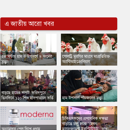
এ জাতীয় আরো খবর
২৪ ঘণ্টায় হাম ও উপসর্গে ৪ জনের
​পোলট্রি মুরগির মাংসে মাত্রাতিরিক্ত
মৃত্যু
অ্যান্টিমাইক্রোবিয়াল
বাড়ছে হামের দাপট: ফরিদপুরে
তিনদিনে ১১০ শিশু হাসপাতালে ভর্তি
​হাম উপসর্গে পাঁচজনের মৃত্যু
চিকিৎসকদের প্রশাসনিক দক্ষতা
বাড়াতে চালু হচ্ছে ‘হেলথ
অনুমোদন পেল বিশ্বে প্রথম
ম্যানেজমেন্ট ইনস্টিটিউট’: স্বাস্থ্য