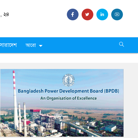
 ,
২৪
সারাদেশ
আরো