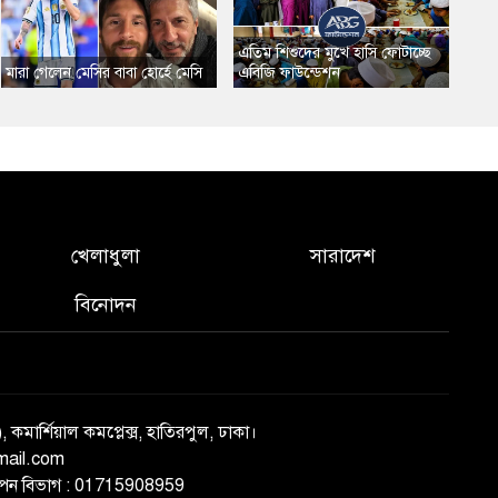
এতিম শিশুদের মুখে হাসি ফোটাচ্ছে
মারা গেলেন মেসির বাবা হোর্হে মেসি
এবিজি ফাউন্ডেশন
খেলাধুলা
সারাদেশ
বিনোদন
), কমার্শিয়াল কমপ্লেক্স, হাতিরপুল, ঢাকা।
mail.com
্ঞাপন বিভাগ : 01715908959