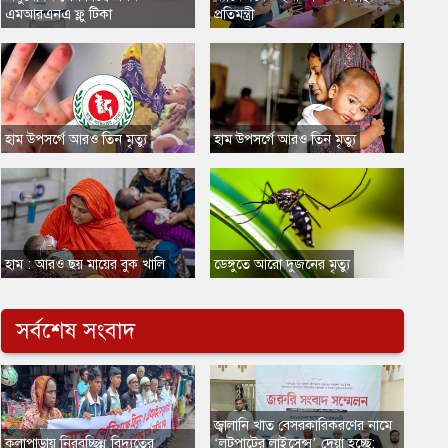
এমআরএনএ ফ্লু টিকা
প্রতিমন্ত্রী
​হাম উপসর্গে আরও তিন মৃত্যু
​হাম উপসর্গে আরও তিন মৃত্যু
​হাম : আরও ছয় মায়ের বুক খালি
​ডেঙ্গুতে আরো দুজনের মৃত্যু
সর্বশেষ সংবাদ
জ্বালানি খাত বেসরকারিকরণের নামে
কলাপাড়ায় নিরবচ্ছিন্ন বিদ্যুতের
‘লুটপাটের লাইসেন্স’ দেয়া হচ্ছে: