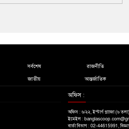
সর্বশেষ
রাজনীতি
জাতীয়
আন্তর্জাতিক
অফিস :
অফিস : ৬/২২, ইস্টার্ণ প্লাাজা (৬ তলা
ইমেইল : banglascoop.com@g
বার্তা বিভাগ : 02-44615991, বিজ