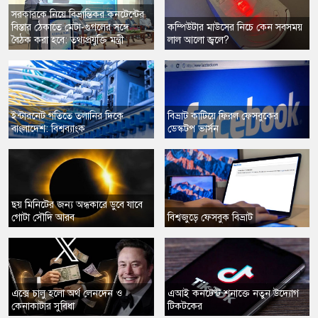
সরকারকে নিয়ে বিভ্রান্তিকর কনটেন্টের
বিস্তার ঠেকাতে মেটা-গুগলের সঙ্গে
কম্পিউটার মাউসের নিচে কেন সবসময়
বৈঠক করা হবে: তথ্যপ্রযুক্তি মন্ত্রী
লাল আলো জ্বলে?
ইন্টারনেট গতিতে তলানির দিকে
বিভ্রাট কাটিয়ে ফিরল ফেসবুকের
বাংলাদেশ: বিশ্বব্যাংক
ডেস্কটপ ভার্সন
ছয় মিনিটের জন্য অন্ধকারে ডুবে যাবে
গোটা সৌদি আরব
বিশ্বজুড়ে ফেসবুক বিভ্রাট
​এক্সে চালু হলো অর্থ লেনদেন ও
​এআই কনটেন্ট শনাক্তে নতুন উদ্যোগ
কেনাকাটার সুবিধা
টিকটকের