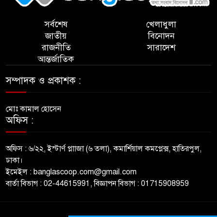
সর্বশেষ
খেলাধুলা
জাতীয়
বিনোদন
রাজনীতি
সারাদেশ
আন্তর্জাতিক
সম্পাদক ও প্রকাশক :
মোঃ কামাল হোসেন
অফিস :
অফিস : ৬/২২, ইস্টার্ণ প্লাাজা (৬ তলা), কমার্শিয়াল কমপ্লেক্স, হাতিরপুল,
ঢাকা।
ইমেইল : banglascoop.com@gmail.com
বার্তা বিভাগ : 02-44615991, বিজ্ঞাপন বিভাগ : 01715908959