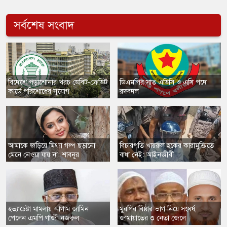
সর্বশেষ সংবাদ
​বিদেশে পড়াশোনার খরচ ডেবিট-ক্রেডিট
​ডিএমপির সাত এডিসি ও এসি পদে
কার্ডে পরিশোধের সুযোগ
রদবদল
​আমাকে জড়িয়ে মিথ্যা গল্প ছড়ানো
বিচারপতি খায়রুল হকের কারামুক্তিতে
মেনে নেওয়া যায় না: শাবনূর
বাধা নেই: আইনজীবী
হত্যাচেষ্টা মামলায় আগাম জামিন
মুরগির বিষ্ঠার ভাগ নিয়ে সংঘর্ষ,
পেলেন এমপি গাজী নজরুল
জামায়াতের ৩ নেতা জেলে