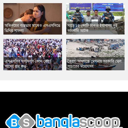
​অভিনয়ের ব্যস্ততার মাঝেও এসএসসিতে
​সাড়ে ১২ কোটি টাকার ইয়াবাসহ দুই
তিথির সাফল্য
কারবারি আটক
এসএসসির ফলাফলে কোন বোর্ডে
​ভৈরব-আশুগঞ্জে মেঘনায় সরকারি তেল
পাসের হার কত
পাচারের মহোৎসব
,