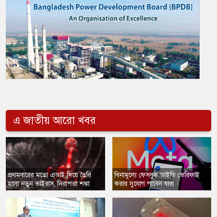
এ জাতীয় আরো খবর
প্রথমবারের মতো এআই দিয়ে তৈরি
বিনামূল্যে ফেসবুক আইডি ভেরিফাই
হলো নতুন ভাইরাস, নিরাপত্তা শঙ্কা
করার সুযোগ পাবেন যারা