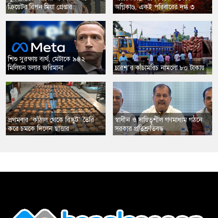
ক্রিয়েটর রিপন মিয়া গ্রেপ্তার
অগ্নিকাণ্ড, একই পরিবারের দগ্ধ ৩
​শিশু সুরক্ষায় ব্যর্থ, মেটাকে ৯৪২
মিলিয়ন ডলার জরিমানা
চারশ’র কাঁচামরিচ নামলো ৮০ টাকায়
প্রথমবার ‘কাঁঠাল থেকে বিস্কুট’ তৈরি
স্বাধীন ও দায়িত্বশীল গণমাধ্যম গঠনে
করে চমকে দিলেন ছাত্তার
সরকার প্রতিশ্রুতিবদ্ধ
,