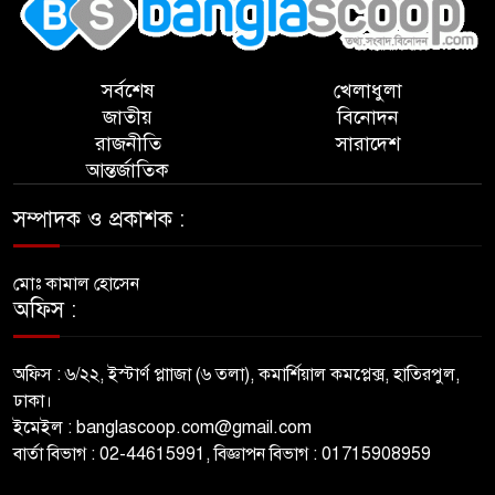
সর্বশেষ
খেলাধুলা
জাতীয়
বিনোদন
রাজনীতি
সারাদেশ
আন্তর্জাতিক
সম্পাদক ও প্রকাশক :
মোঃ কামাল হোসেন
অফিস :
অফিস : ৬/২২, ইস্টার্ণ প্লাাজা (৬ তলা), কমার্শিয়াল কমপ্লেক্স, হাতিরপুল,
ঢাকা।
ইমেইল : banglascoop.com@gmail.com
বার্তা বিভাগ : 02-44615991, বিজ্ঞাপন বিভাগ : 01715908959