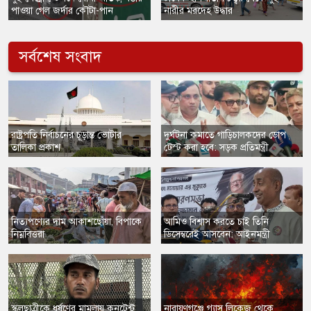
পাওয়া গেল জর্দার কৌটা-পান
নারীর মরদেহ উদ্ধার
সর্বশেষ সংবাদ
​রাষ্ট্রপতি নির্বাচনের চূড়ান্ত ভোটার
দুর্ঘটনা কমাতে গাড়িচালকদের ডোপ
তালিকা প্রকাশ
টেস্ট করা হবে: সড়ক প্রতিমন্ত্রী
নিত্যপণ্যের দাম আকাশছোঁয়া, বিপাকে
আমিও বিশ্বাস করতে চাই তিনি
নিম্নবিত্তরা
ডিসেম্বরেই আসবেন: আইনমন্ত্রী
​স্কুলছাত্রীকে ধর্ষণের মামলায় কনটেন্ট
নারায়ণগঞ্জে গ্যাস লিকেজ থেকে