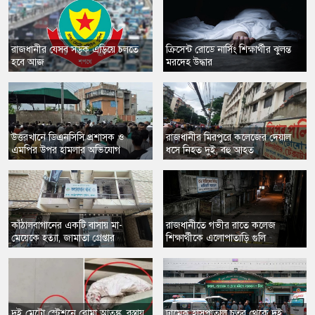
রাজধানীর যেসব সড়ক এড়িয়ে চলতে
​ক্রিসেন্ট রোডে নার্সিং শিক্ষার্থীর ঝুলন্ত
হবে আজ
মরদেহ উদ্ধার
​উত্তরখানে ডিএনসিসি প্রশাসক ও
রাজধানীর মিরপুরে কলেজের দেয়াল
এমপির উপর হামলার অভিযোগ
ধসে নিহত দুই, বহু আহত
কাঁঠালবাগানের একটি বাসায় মা-
রাজধানীতে গভীর রাতে কলেজ
মেয়েকে হত্যা, জামাতা গ্রেপ্তার
শিক্ষার্থীকে এলোপাতাড়ি গুলি
দুই মেট্রো স্টেশনে বোমা আতঙ্ক, বস্তায়
ঢামেক হাসপাতাল চত্বর থেকে দুই