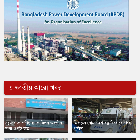
এ জাতীয় আরো খবর
​সবুজবাগে শপিং ব্যাগে মিলল তরুণীর
​মিরপুরে বোমাসদৃশ বস্তু ঘিরে রেখেছে
মাথা ও দুই হাত
পুলিশ