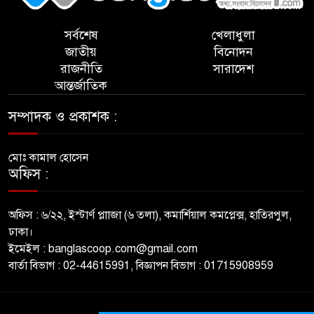
সর্বশেষ
খেলাধুলা
জাতীয়
বিনোদন
রাজনীতি
সারাদেশ
আন্তর্জাতিক
সম্পাদক ও প্রকাশক :
মোঃ কামাল হোসেন
অফিস :
অফিস : ৬/২২, ইস্টার্ণ প্লাাজা (৬ তলা), কমার্শিয়াল কমপ্লেক্স, হাতিরপুল,
ঢাকা।
ইমেইল : banglascoop.com@gmail.com
বার্তা বিভাগ : 02-44615991, বিজ্ঞাপন বিভাগ : 01715908959