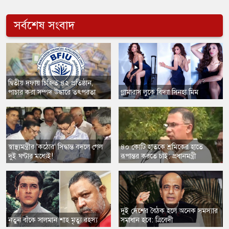
সর্বশেষ সংবাদ
দ্বিতীয় দফায় চিহ্নিত ৪২ প্রতিষ্ঠান,
পাচার করা সম্পদ উদ্ধারে তৎপরতা
​গ্লামারাস লুকে বিদ্যা সিনহা মিম
স্বাস্থ্যমন্ত্রীর 'কঠোর' সিদ্ধান্ত বদলে গেল
​৪০ কোটি হাতকে শ্রমিকের হাতে
দুই ঘণ্টার মধ্যেই!
রূপান্তর করতে চাই: প্রধানমন্ত্রী
​দুই দেশের বৈঠক হলে অনেক সমস্যার
নতুন বাঁকে সালমান শাহ মৃত্যু রহস্য
সমাধান হবে: ত্রিবেদী