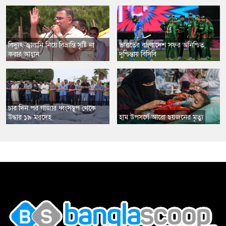
​বিদ্যুৎ-জ্বালানি নিয়ে বিভ্রান্তি সৃষ্টি না
ভারতের বাংলাদেশ সফর অনিশ্চিত,
করার আহ্বান
দুশ্চিন্তায় বিসিবি
​চার দিন পর গাজার ধ্বংসস্তূপ থেকে
উদ্ধার ১৯ মরদেহ
​হাম উপসর্গে আরো ছয়জনের মৃত্যু
,