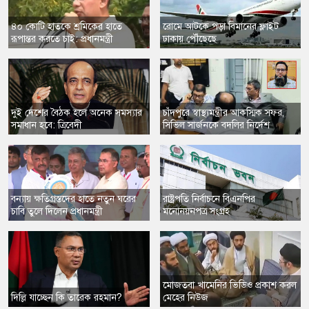
​৪০ কোটি হাতকে শ্রমিকের হাতে
​রোমে আটকে পড়া বিমানের ফ্লাইট
রূপান্তর করতে চাই: প্রধানমন্ত্রী
ঢাকায় পৌঁছেছে
​দুই দেশের বৈঠক হলে অনেক সমস্যার
চাঁদপুরে স্বাস্থ্যমন্ত্রীর আকস্মিক সফর,
সমাধান হবে: ত্রিবেদী
সিভিল সার্জনকে বদলির নির্দেশ
বন্যায় ক্ষতিগ্রস্তদের হাতে নতুন ঘরের
​রাষ্ট্রপতি নির্বাচনে বিএনপির
চাবি তুলে দিলেন প্রধানমন্ত্রী
মনোনয়নপত্র সংগ্রহ
​মোজতবা খামেনির ভিডিও প্রকাশ করল
দিল্লি যাচ্ছেন কি তারেক রহমান?
মেহের নিউজ