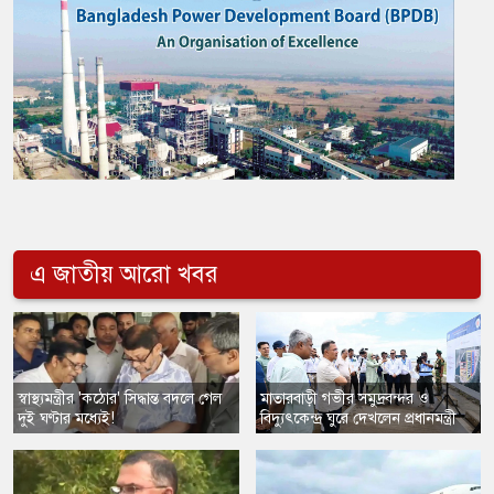
এ জাতীয় আরো খবর
স্বাস্থ্যমন্ত্রীর 'কঠোর' সিদ্ধান্ত বদলে গেল
​মাতারবাড়ী গভীর সমুদ্রবন্দর ও
দুই ঘণ্টার মধ্যেই!
বিদ্যুৎকেন্দ্র ঘুরে দেখলেন প্রধানমন্ত্রী