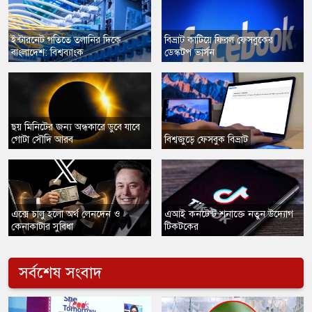
ইন্টারনেট গতিতে তলানির দিকে
বিভ্রাট কাটিয়ে ফিরল ফেসবুকের
বাংলাদেশ: বিশ্বব্যাংক
ডেস্কটপ ভার্সন
ছয় মিনিটের জন্য অন্ধকারে ডুবে যাবে
গোটা সৌদি আরব
বিশ্বজুড়ে ফেসবুক বিভ্রাট
​এক্সে চালু হলো অর্থ লেনদেন ও
​এআই কনটেন্ট শনাক্তে নতুন উদ্যোগ
কেনাকাটার সুবিধা
টিকটকের
সর্বশেষ সংবাদ