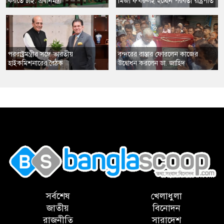
করতে চাই: প্রধানমন্ত্রী
​মির্জা ফখরুলই হচ্ছেন পরবর্তী রাষ্ট্রপতি
​পররাষ্ট্রমন্ত্রীর সঙ্গে ভারতীয়
​বন্দরের রাস্তার ফোরলেন কাজের
হাইকমিশনারের বৈঠক
উদ্বোধন করলেন ডা. জাহিদ
,
সর্বশেষ
খেলাধুলা
জাতীয়
বিনোদন
রাজনীতি
সারাদেশ