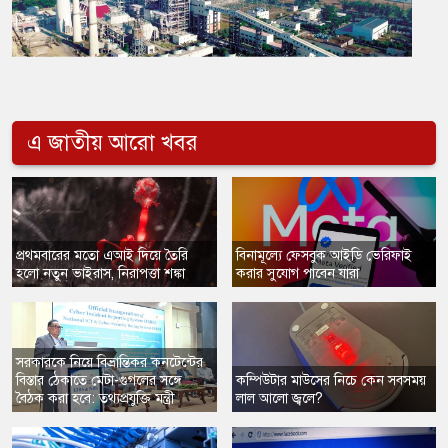
এ জাতীয় আরো খবর
প্রথমবারের মতো এআই দিয়ে তৈরি
বিনামূল্যে ফেসবুক আইডি ভেরিফাই
হলো নতুন ভাইরাস, নিরাপত্তা শঙ্কা
করার সুযোগ পাবেন যারা
সরকারকে নিয়ে বিভ্রান্তিকর কনটেন্টের
বিস্তার ঠেকাতে মেটা-গুগলের সঙ্গে
কম্পিউটার মাউসের নিচে কেন সবসময়
বৈঠক করা হবে: তথ্যপ্রযুক্তি মন্ত্রী
লাল আলো জ্বলে?