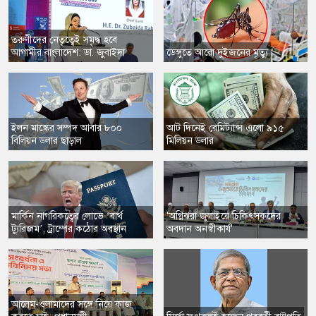
​তরুণীদের নেতৃত্বেই সমৃদ্ধ হবে
আগামীর বাংলাদেশ: ডা. জুবাইদা
​ডেঙ্গুতে আরো দুইজনের মৃত্যু
​ইলন মাস্কের সম্পদ আবার ৮০০
​আট দিনেই রেমিট্যান্স এলো ৯১৫
বিলিয়ন ডলার ছাড়াল
মিলিয়ন ডলার
​মার্কিন নাগরিকত্বের লোভে ‘বার্থ
'অগ্নিঝরা জুলাইয়ে চিকিৎসকদের
ট্যুরিজম’, ট্রাম্পের কঠোর অবস্থান
অবদান অনস্বীকার্য'
​আলেম-ওলামাদের সঙ্গে নিয়ে কাজ