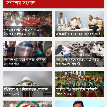
সর্বশেষ সংবাদ
​বন্দরের রাস্তার ফোরলেন কাজের
উদ্বোধন করলেন ডা. জাহিদ
প্রধানমন্ত্রীর কাছে হেফাজতের ৯ দাবি
সালমান শাহ হত্যা মামলায় খলনায়ক
ষষ্ঠ থেকে দশমে উঠতেই ঝরে পড়ছে
ডন কারাগারে
৩৩ শতাংশ শিক্ষার্থী
​দণ্ডিতদের তথ্য নিয়ে উন্মুক্ত ডেটাবেজ
​গোবিন্দগঞ্জে আন্তর্জাতিক আদিবাসী
চান হাইকোর্ট
দিবস পালিত