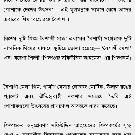
নিয়ে এসেছে দেশীয় ফ্যাশন ব্র্যান্ড ‘রঙ বাংলাদেশ’। ‘দেশের
পোশাকে দেশের উৎসব’— এই মূলমন্ত্রকে সামনে রেখে তাদের
এবারের থিম ‘রঙে রঙে বৈশাখ’।
বিশেষ দুটি থিমে বৈশাখী সাজ: এবারের বৈশাখী সংগ্রহকে দুটি
নান্দনিক থিমের মাধ্যমে ফুটিয়ে তোলা হয়েছে— ‘বৈশাখী মেলা’
এবং বরেণ্য শিল্পী ‘শিল্পগুরু সফিউদ্দিন আহমেদ’-এর শিল্পকর্ম।
বৈশাখী মেলা থিম: গ্রামীণ মেলার লোকজ মোটিফ, উজ্জ্বল রঙের
প্যালেট এবং ঐতিহ্যবাহী নকশার সমন্বয়ে তৈরি এই
পোশাকগুলো উৎসবের প্রাণচঞ্চল আবহকে ধারণ করেছে।
শিল্পগুরুর অনুপ্রেরণা: সফিউদ্দিন আহমেদের শিল্পকর্মের সূক্ষ্ম