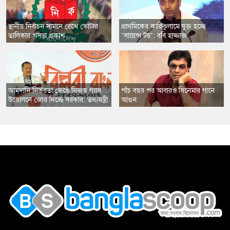
স্থানীয় নির্বাচন সামনে রেখে ভোটার
​প্রাথমিকের কারিকুলামে যুক্ত হচ্ছে
তালিকার খসড়া প্রকাশ
‘সায়েন্স টয়’: ববি হাজ্জাজ
​আমদানি নির্ভরতা ভেঙে নিজস্ব গ্যাস
​পাঁচ বছর পর আবারও সিনেমার গানে
উত্তোলনে জোর দিচ্ছে সরকার: তথ্যমন্ত্রী
আগুন
,