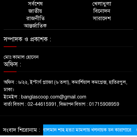
সর্বশেষ
খেলাধুলা
জাতীয়
বিনোদন
রাজনীতি
সারাদেশ
আন্তর্জাতিক
সম্পাদক ও প্রকাশক :
মোঃ কামাল হোসেন
অফিস :
অফিস : ৬/২২, ইস্টার্ণ প্লাাজা (৬ তলা), কমার্শিয়াল কমপ্লেক্স, হাতিরপুল,
ঢাকা।
ইমেইল : banglascoop.com@gmail.com
বার্তা বিভাগ : 02-44615991, বিজ্ঞাপন বিভাগ : 01715908959
© All rights reserved © BanglaScoop
সংবাদ শিরোনাম :
সালমান শাহ হত্যা মামলায় খলনায়ক ডন কারাগারে
স্থা
ThemesBazar.com
NewsScript Developed BY