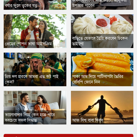
কখন সকালের নাস্তা করলে জাদুকরী
বর্ষার ফুলে ত্বকের যত্ন
উপকার পাবেন
বাড়িতে যেভাবে তৈরি করবেন চিকেন
প্রেমের গোপন ভাষা আইসক্রিম
তাইপো
প্রিয় দল হারলে আমরা এত কষ্ট পাই
পাকা আম দিয়ে পাটিসাপটা তৈরির
কেন?
রেসিপি জেনে নিন
ভালোবাসার বিয়ে কেন হতে পারে
সবচেয়ে সফল সিদ্ধান্ত
আজ বিশ্ব বাবা দিবস