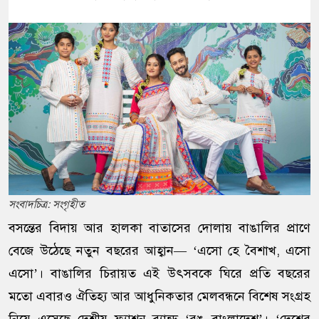
সংবাদচিত্র: সংগৃহীত
বসন্তের বিদায় আর হালকা বাতাসের দোলায় বাঙালির প্রাণে
বেজে উঠেছে নতুন বছরের আহ্বান— ‘এসো হে বৈশাখ, এসো
এসো’। বাঙালির চিরায়ত এই উৎসবকে ঘিরে প্রতি বছরের
মতো এবারও ঐতিহ্য আর আধুনিকতার মেলবন্ধনে বিশেষ সংগ্রহ