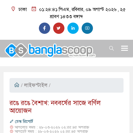
ঢাকা
০১:২৪:৪২ পিএম
, রবিবার, ০৯ অগাস্ট ২০২৬ ,
২৫
শ্রাবণ ১৪৩৩
বঙ্গাব্দ
/
লাইফস্টাইল
/
রঙে রঙে বৈশাখ: নববর্ষের সাজে বর্ণিল
আয়োজন
ডেস্ক রিপোর্ট
আপলোড সময় : ২৮-০৩-২০২৬ ০২:৫৫:৪৫ অপরাহ্ন
আপডেট সময় : ২৮-০৩-২০২৬ ০২:৫৫:৪৫ অপরাহ্ন