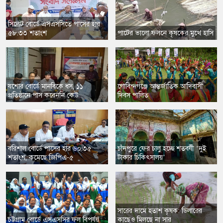
সিলেট বোর্ডে এসএসসিতে পাসের হার
৫৮.৩৩ শতাংশ
পাটের ভালো ফলনে কৃষকের মুখে হাসি
যশোর বোর্ডে মানবিকে ধস, ১১
​গোবিন্দগঞ্জে আন্তর্জাতিক আদিবাসী
প্রতিষ্ঠানে পাস করেননি কেউ
দিবস পালিত
বরিশাল বোর্ডে পাসের হার ৬০.৩৫
​চাঁদপুরে ফের চালু হচ্ছে শতবর্ষী ‘দুই
শতাংশ, কমেছে জিপিএ-৫
টাকার চিকিৎসালয়’
সারের দামে হতাশ কৃষক: ডিলারের
চট্টগ্রাম বোর্ডে এসএসসির ফল বিপর্যয়
কাছেও মিলছে না সার