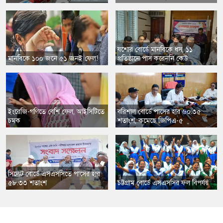
যশোর বোর্ডে মানবিকে ধস, ১১
মানবিকে ১০০ জনে ৫১ জনই ফেল!
প্রতিষ্ঠানে পাস করেননি কেউ
ইংরেজি-গণিতে বেশি ফেল, আইসিটিতে
বরিশাল বোর্ডে পাসের হার ৬০.৩৫
চমক
শতাংশ, কমেছে জিপিএ-৫
সিলেট বোর্ডে এসএসসিতে পাসের হার
৫৮.৩৩ শতাংশ
চট্টগ্রাম বোর্ডে এসএসসির ফল বিপর্যয়