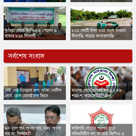
কুমিল্লা বোর্ডে জিপিএ-৫ পেলেন ৯
৮২২ কোটি টাকা ব্যয়ে সড়ক নির্মাণে
হাজার ৮১৪ শিক্ষার্থী
ধীরগতি, বাড়ছে জনভোগান্তি
সর্বশেষ সংবাদ
নেই সেই চিরচেনা রুপ: ফাঁকা নোটিশ
মাদ্রাসা বোর্ডে পাসের হার ৫৫.৪৯
বোর্ড, চোখ মোবাইলের স্কিনে
শতাংশ, কমেছে জিপিএ-৫
​মন খুলে গান গাওয়া যায়, নম্বর দেওয়া
কারিগরি বোর্ডের পাশের হারে
যায় না: শিক্ষামন্ত্রী
নজিরবিহীন ধস, কমেছে জিপিএ-৫