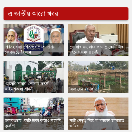
এ জাতীয় আরো খবর
ত্রাণসহ বন্যা দুর্গতদের পাশে দাঁড়ান:
৫০ লাখ নয়, প্রয়োজনে ৫ কোটি টাকা
হেফাজতে ইসলাম
বহনেও সমস্যা নেই
হোসেনি দালান এলাকায় সতর্ক
আইনশৃঙ্খলা বাহিনী
​ব্রিজ যেন মরণফাঁদ
জলাবদ্ধতায় কোটি টাকা ব্যয়েও কমেনি
​নারী নেতৃত্ব নিয়ে যা বললেন জামায়াত
দুর্ভোগ
আমির