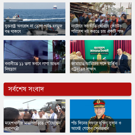
যুক্তরাষ্ট্র অবরোধ না তোলা পর্যন্ত হরমুজ
​নাটোরে ভয়ভীতি দেখিয়ে ভোটের
বন্ধ থাকবে
পরিবেশ নষ্ট করতে চায় একটি পক্ষ
​বনানীতে ১১ তলা ভবনে লাগা আগুন
​জামায়াত আমিরের সঙ্গে মার্কিন
নিয়ন্ত্রণে
রাষ্ট্রদূতের সাক্ষাৎ
সর্বশেষ সংবাদ
​মহেশখালীর মাতারবাড়িতে পৌঁছেছেন
পাঁচ দিনের সফরে দক্ষিণ সুদান ও
প্রধানমন্ত্রী
আবেই গেলেন সেনাপ্রধান