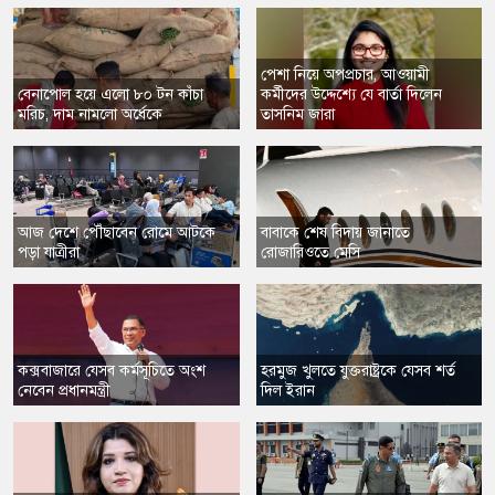
পেশা নিয়ে অপপ্রচার, আওয়ামী
বেনাপোল হয়ে এলো ৮০ টন কাঁচা
কর্মীদের উদ্দেশ্যে যে বার্তা দিলেন
মরিচ, দাম নামলো অর্ধেকে
তাসনিম জারা
আজ দেশে পৌঁছাবেন রোমে আটকে
বাবাকে শেষ বিদায় জানাতে
পড়া যাত্রীরা
রোজারিওতে মেসি
কক্সবাজারে যেসব কর্মসূচিতে অংশ
হরমুজ খুলতে যুক্তরাষ্ট্রকে যেসব শর্ত
নেবেন প্রধানমন্ত্রী
দিল ইরান