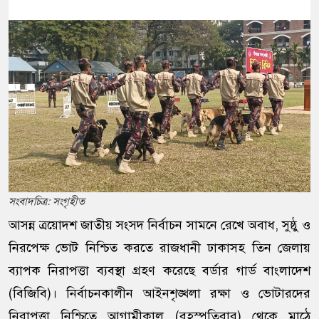
সংবাদচিত্র: সংগৃহীত
আসন্ন ত্রয়োদশ জাতীয় সংসদ নির্বাচন সামনে রেখে অবাধ, সুষ্ঠু ও
নিরপেক্ষ ভোট নিশ্চিত করতে রাজধানী ঢাকাসহ তিন জেলায়
ব্যাপক নিরাপত্তা ব্যবস্থা গ্রহণ করেছে বর্ডার গার্ড বাংলাদেশ
(বিজিবি)। নির্বাচনকালীন আইনশৃঙ্খলা রক্ষা ও ভোটারদের
নিরাপত্তা নিশ্চিতে আগামীকাল (বৃহস্পতিবার) থেকে মাঠে