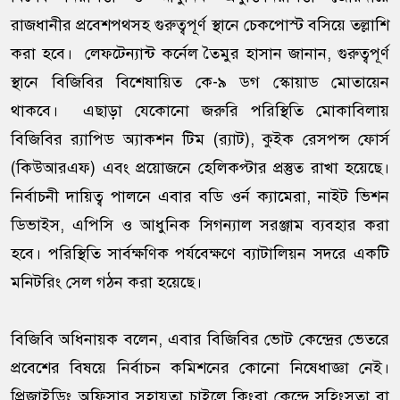
রাজধানীর প্রবেশপথসহ গুরুত্বপূর্ণ স্থানে চেকপোস্ট বসিয়ে তল্লাশি
করা হবে। লেফটেন্যান্ট কর্নেল তৈমুর হাসান জানান, গুরুত্বপূর্ণ
স্থানে বিজিবির বিশেষায়িত কে-৯ ডগ স্কোয়াড মোতায়েন
থাকবে। এছাড়া যেকোনো জরুরি পরিস্থিতি মোকাবিলায়
বিজিবির র‍্যাপিড অ্যাকশন টিম (র‍্যাট), কুইক রেসপন্স ফোর্স
(কিউআরএফ) এবং প্রয়োজনে হেলিকপ্টার প্রস্তুত রাখা হয়েছে।
নির্বাচনী দায়িত্ব পালনে এবার বডি ওর্ন ক্যামেরা, নাইট ভিশন
ডিভাইস, এপিসি ও আধুনিক সিগন্যাল সরঞ্জাম ব্যবহার করা
হবে। পরিস্থিতি সার্বক্ষণিক পর্যবেক্ষণে ব্যাটালিয়ন সদরে একটি
মনিটরিং সেল গঠন করা হয়েছে।
বিজিবি অধিনায়ক বলেন, এবার বিজিবির ভোট কেন্দ্রের ভেতরে
প্রবেশের বিষয়ে নির্বাচন কমিশনের কোনো নিষেধাজ্ঞা নেই।
প্রিজাইডিং অফিসার সহায়তা চাইলে কিংবা কেন্দ্রে সহিংসতা বা