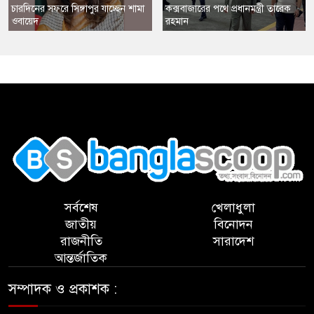
চারদিনের সফরে সিঙ্গাপুর যাচ্ছেন শামা
কক্সবাজারের পথে প্রধানমন্ত্রী তারেক
ওবায়েদ
রহমান
,
সর্বশেষ
খেলাধুলা
জাতীয়
বিনোদন
রাজনীতি
সারাদেশ
আন্তর্জাতিক
সম্পাদক ও প্রকাশক :