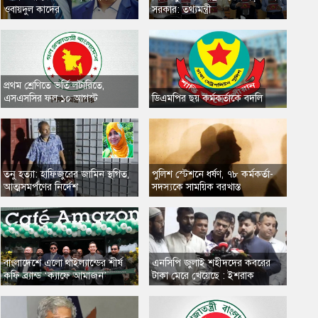
ওবায়দুল কাদের
সরকার: তথ্যমন্ত্রী
প্রথম শ্রেণিতে ভর্তি লটারিতে,
এসএসসির ফল ১০ আগস্ট
​ডিএমপির ছয় কর্মকর্তাকে বদলি
তনু হত্যা: হাফিজুরের জামিন স্থগিত,
​পুলিশ স্টেশনে ধর্ষণ, ৭৮ কর্মকর্তা-
আত্মসমর্পণের নির্দেশ
সদস্যকে সাময়িক বরখাস্ত
​বাংলাদেশে এলো থাইল্যান্ডের শীর্ষ
এনসিপি জুলাই শহীদদের কবরের
কফি ব্র্যান্ড ‘ক্যাফে আমাজন’
টাকা মেরে খেয়েছে : ইশরাক