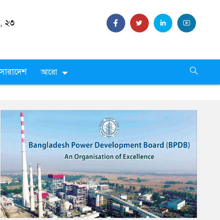
 ,
২৩
সারাদেশ
আরো