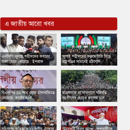
এ জাতীয় আরো খবর
এনসিপি জুলাই শহীদদের কবরের
জুলাই শহীদদের ডকুমেন্টারি ঘিরে
টাকা মেরে খেয়েছে : ইশরাক
রাষ্ট্রপতির সামনেই হট্টগোল
​বিএনপির ২০ লাখ লোক চাঁদাবাজিতে
​ছাত্রদলকে না সামলালে পরিণতি
নেমেছে: কর্নেল অলি
আ.লীগের চেয়েও ভয়াবহ হবে
সচিবালয় অভিমুখে ১১ দলীয় ঐক্যের
আরেকটি বিপ্লব আসন্ন, দেশবাসীকে