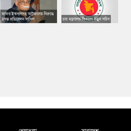
​জাফর ইকবালসহ আটজনের বিরুদ্ধে
তদন্ত প্রতিবেদন দাখিল
​চার মন্ত্রণালয়-বিভাগে নতুন সচিব
খেলাধুলা
সারাদেশ