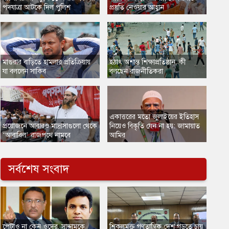
পদযাত্রা আটকে দিল পুলিশ
প্রস্তুতি নেওয়ার আহ্বান
​মাগুরার বাড়িতে হামলার প্রতিক্রিয়ায়
হঠাৎ অশান্ত শিক্ষাপ্রতিষ্ঠান, কী
যা বললেন সাকিব
বলছেন রাজনীতিকরা
একাত্তরের মতো জুলাইয়ের ইতিহাস
​প্রয়োজনে আবারও মাদ্রাসাগুলো থেকে
নিয়েও বিকৃতি যেন না হয়: জামায়াত
‘আবাবিল’ রাজপথে নামবে
আমির
সর্বশেষ সংবাদ
​পেটাও না কেন ওদের, সাদ্দামকে
​শিকলমুক্ত গণতান্ত্রিক দেশ গড়তে চায়