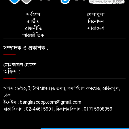
সর্বশেষ
খেলাধুলা
জাতীয়
বিনোদন
রাজনীতি
সারাদেশ
আন্তর্জাতিক
সম্পাদক ও প্রকাশক :
মোঃ কামাল হোসেন
অফিস :
অফিস : ৬/২২, ইস্টার্ণ প্লাাজা (৬ তলা), কমার্শিয়াল কমপ্লেক্স, হাতিরপুল,
ঢাকা।
ইমেইল : banglascoop.com@gmail.com
বার্তা বিভাগ : 02-44615991, বিজ্ঞাপন বিভাগ : 01715908959