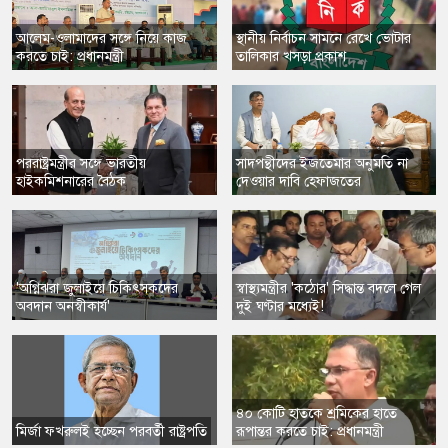
​আলেম-ওলামাদের সঙ্গে নিয়ে কাজ
স্থানীয় নির্বাচন সামনে রেখে ভোটার
করতে চাই: প্রধানমন্ত্রী
তালিকার খসড়া প্রকাশ
​পররাষ্ট্রমন্ত্রীর সঙ্গে ভারতীয়
সাদপন্থীদের ইজতেমার অনুমতি না
হাইকমিশনারের বৈঠক
দেওয়ার দাবি হেফাজতের
'অগ্নিঝরা জুলাইয়ে চিকিৎসকদের
স্বাস্থ্যমন্ত্রীর 'কঠোর' সিদ্ধান্ত বদলে গেল
অবদান অনস্বীকার্য'
দুই ঘণ্টার মধ্যেই!
​৪০ কোটি হাতকে শ্রমিকের হাতে
​মির্জা ফখরুলই হচ্ছেন পরবর্তী রাষ্ট্রপতি
রূপান্তর করতে চাই: প্রধানমন্ত্রী