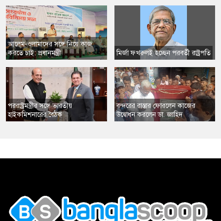
​আলেম-ওলামাদের সঙ্গে নিয়ে কাজ
করতে চাই: প্রধানমন্ত্রী
​মির্জা ফখরুলই হচ্ছেন পরবর্তী রাষ্ট্রপতি
​পররাষ্ট্রমন্ত্রীর সঙ্গে ভারতীয়
​বন্দরের রাস্তার ফোরলেন কাজের
হাইকমিশনারের বৈঠক
উদ্বোধন করলেন ডা. জাহিদ
,