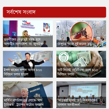
সর্বশেষ সংবাদ
​তরুণীদের নেতৃত্বেই সমৃদ্ধ হবে
আগামীর বাংলাদেশ: ডা. জুবাইদা
​ডেঙ্গুতে আরো দুইজনের মৃত্যু
​ইলন মাস্কের সম্পদ আবার ৮০০
​আট দিনেই রেমিট্যান্স এলো ৯১৫
বিলিয়ন ডলার ছাড়াল
মিলিয়ন ডলার
​মার্কিন নাগরিকত্বের লোভে ‘বার্থ
'অগ্নিঝরা জুলাইয়ে চিকিৎসকদের
ট্যুরিজম’, ট্রাম্পের কঠোর অবস্থান
অবদান অনস্বীকার্য'