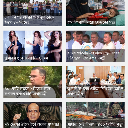
​চার দিন পর গাজার ধ্বংসস্তূপ থেকে
উদ্ধার ১৯ মরদেহ
​হাম উপসর্গে আরো ছয়জনের মৃত্যু
বন্যায় ক্ষতিগ্রস্তদের হাতে নতুন ঘরের
​গ্লামারাস লুকে বিদ্যা সিনহা মিম
চাবি তুলে দিলেন প্রধানমন্ত্রী
​৪০ কোটি হাতকে শ্রমিকের হাতে
​জ্বালানি উৎসের বৈচিত্র্য নিশ্চিতের তাগিদ
রূপান্তর করতে চাই: প্রধানমন্ত্রী
প্রধানমন্ত্রীর
​দুই দেশের বৈঠক হলে অনেক সমস্যার
খামারে নেই বিদ্যুৎ : ৪০০ মুরগির মৃত্যু,