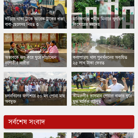
দাঁড়িয়ে থাকা ট্রাকে আরেক ট্রাকের ধাক্কা,
​মানিকগঞ্জে শহীদ মিনারে ঝুলছিল
বাবা-ছেলেসহ নিহত ৩
কিশোরের মরদেহ
অভাবকে জয় করে ঘুরে দাঁড়াচ্ছেন
কলাপাড়ায় খাল পুনর্খননের অব্যয়িত
নৃগোষ্ঠীর নারীরা
২৫ লাখ টাকা ফেরত
​চলনবিলের জলাশয়ে ৫০ মণ পোনা মাছ
​ভীমরুলীর ভাসমান পেয়ারা বাজার ঘুরে
অবমুক্ত
মুগ্ধ মার্কিন রাষ্ট্রদূত
সর্বশেষ সংবাদ