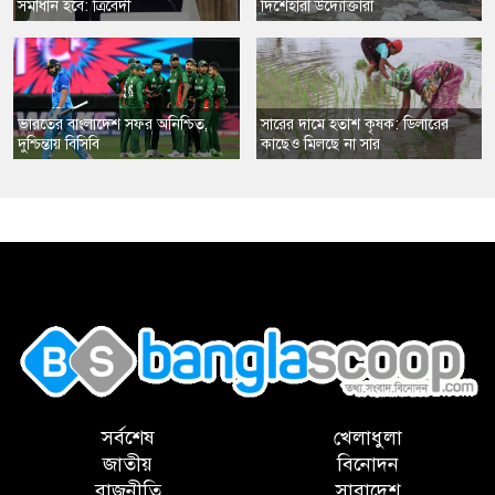
সমাধান হবে: ত্রিবেদী
দিশেহারা উদ্যোক্তারা
ভারতের বাংলাদেশ সফর অনিশ্চিত,
সারের দামে হতাশ কৃষক: ডিলারের
দুশ্চিন্তায় বিসিবি
কাছেও মিলছে না সার
,
সর্বশেষ
খেলাধুলা
জাতীয়
বিনোদন
রাজনীতি
সারাদেশ