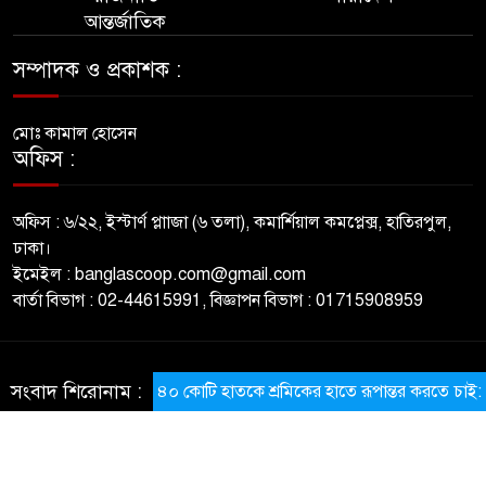
আন্তর্জাতিক
সম্পাদক ও প্রকাশক :
মোঃ কামাল হোসেন
অফিস :
অফিস : ৬/২২, ইস্টার্ণ প্লাাজা (৬ তলা), কমার্শিয়াল কমপ্লেক্স, হাতিরপুল,
ঢাকা।
ইমেইল : banglascoop.com@gmail.com
বার্তা বিভাগ : 02-44615991, বিজ্ঞাপন বিভাগ : 01715908959
© All rights reserved © BanglaScoop
সংবাদ শিরোনাম :
​৪০ কোটি হাতকে শ্রমিকের হাতে রূপান্তর করতে চাই: প্রধানমন্ত
ThemesBazar.com
NewsScript Developed BY