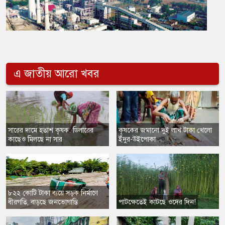
এ জাতীয় আরো খবর
সারের দামে হতাশ কৃষক: ডিলারের
​কৃষকের জমানো দুই লাখ টাকা খেলো
কাছেও মিলছে না সার
ইঁদুর-উইপোকা
৮২২ কোটি টাকা ব্যয়ে সড়ক নির্মাণে
ধীরগতি, বাড়ছে জনভোগান্তি
পাটক্ষেতেই কাটছে ওদের দিন!