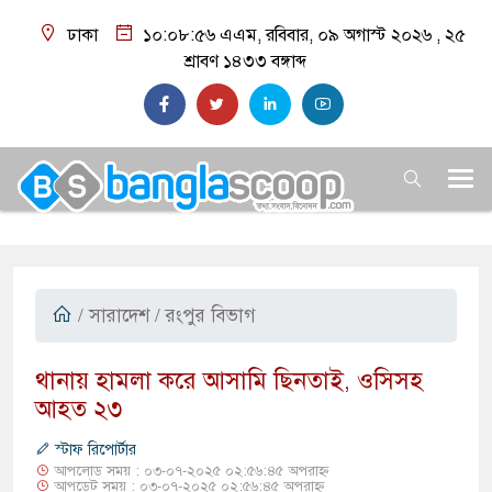
ঢাকা
১০:০৮:৫৭ এএম
, রবিবার, ০৯ অগাস্ট ২০২৬ ,
২৫
শ্রাবণ ১৪৩৩
বঙ্গাব্দ
/
সারাদেশ
/ রংপুর বিভাগ
​থানায় হামলা করে আসামি ছিনতাই, ওসিসহ
আহত ২৩
স্টাফ রিপোর্টার
আপলোড সময় : ০৩-০৭-২০২৫ ০২:৫৬:৪৫ অপরাহ্ন
আপডেট সময় : ০৩-০৭-২০২৫ ০২:৫৬:৪৫ অপরাহ্ন