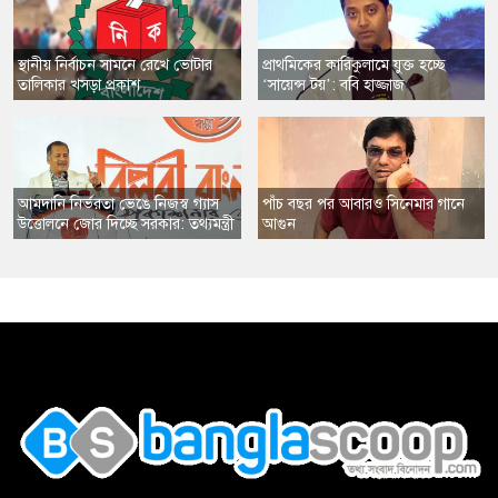
স্থানীয় নির্বাচন সামনে রেখে ভোটার
​প্রাথমিকের কারিকুলামে যুক্ত হচ্ছে
তালিকার খসড়া প্রকাশ
‘সায়েন্স টয়’: ববি হাজ্জাজ
​আমদানি নির্ভরতা ভেঙে নিজস্ব গ্যাস
​পাঁচ বছর পর আবারও সিনেমার গানে
উত্তোলনে জোর দিচ্ছে সরকার: তথ্যমন্ত্রী
আগুন
,