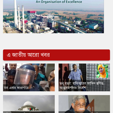
এ জাতীয় আরো খবর
তনু হত্যা: হাফিজুরের জামিন স্থগিত,
ডন এবার কারাগারে
আত্মসমর্পণের নির্দেশ