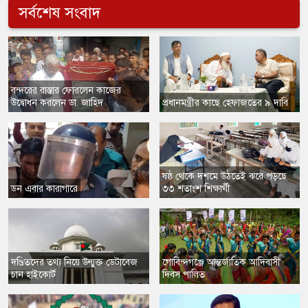
সর্বশেষ সংবাদ
​বন্দরের রাস্তার ফোরলেন কাজের
উদ্বোধন করলেন ডা. জাহিদ
প্রধানমন্ত্রীর কাছে হেফাজতের ৯ দাবি
ষষ্ঠ থেকে দশমে উঠতেই ঝরে পড়ছে
ডন এবার কারাগারে
৩৩ শতাংশ শিক্ষার্থী
​দণ্ডিতদের তথ্য নিয়ে উন্মুক্ত ডেটাবেজ
​গোবিন্দগঞ্জে আন্তর্জাতিক আদিবাসী
চান হাইকোর্ট
দিবস পালিত