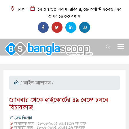
ঢাকা
১২:৫৭:৩১ এএম
, রবিবার, ০৯ অগাস্ট ২০২৬ ,
২৫
শ্রাবণ ১৪৩৩
বঙ্গাব্দ
/
আইন-আদালত
/
​রোববার থেকে হাইকোর্টের ৪৯ বেঞ্চে চলবে
বিচারকাজ
ডেস্ক রিপোর্ট
আপলোড সময় : ১৮-০৬-২০২৫ ০৫:৪৪:১৭ অপরাহ্ন
আপডেট সময় : ১৮-০৬-২০২৫ ০৫:৪৪:১৭ অপরাহ্ন