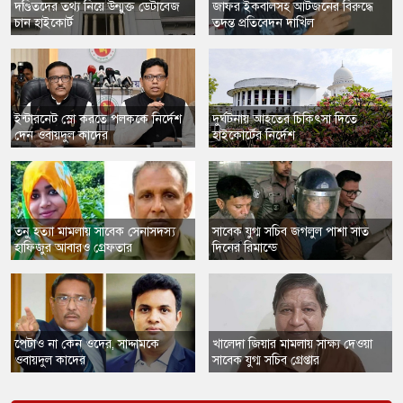
​দণ্ডিতদের তথ্য নিয়ে উন্মুক্ত ডেটাবেজ
​জাফর ইকবালসহ আটজনের বিরুদ্ধে
চান হাইকোর্ট
তদন্ত প্রতিবেদন দাখিল
​ইন্টারনেট স্লো করতে পলককে নির্দেশ
​দুর্ঘটনায় আহতের চিকিৎসা দিতে
দেন ওবায়দুল কাদের
হাইকোর্টের নির্দেশ
তনু হত্যা মামলায় সাবেক সেনাসদস্য
​সাবেক যুগ্ম সচিব জগলুল পাশা সাত
হাফিজুর আবারও গ্রেফতার
দিনের রিমান্ডে
​পেটাও না কেন ওদের, সাদ্দামকে
​খালেদা জিয়ার মামলায় সাক্ষ্য দেওয়া
ওবায়দুল কাদের
সাবেক যুগ্ম সচিব গ্রেপ্তার