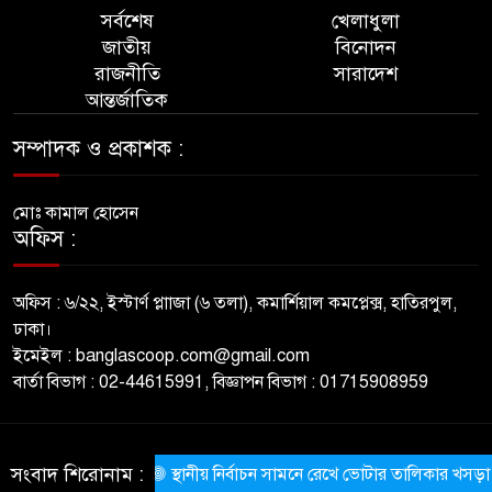
সর্বশেষ
খেলাধুলা
জাতীয়
বিনোদন
রাজনীতি
সারাদেশ
আন্তর্জাতিক
সম্পাদক ও প্রকাশক :
মোঃ কামাল হোসেন
অফিস :
অফিস : ৬/২২, ইস্টার্ণ প্লাাজা (৬ তলা), কমার্শিয়াল কমপ্লেক্স, হাতিরপুল,
ঢাকা।
ইমেইল : banglascoop.com@gmail.com
বার্তা বিভাগ : 02-44615991, বিজ্ঞাপন বিভাগ : 01715908959
© All rights reserved © BanglaScoop
সংবাদ শিরোনাম :
স্থানীয় নির্বাচন সামনে রেখে ভোটার তালিকার খসড়া প্রকা
ThemesBazar.com
NewsScript Developed BY