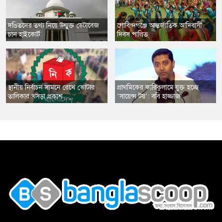
​দণ্ডিতদের তথ্য নিয়ে উন্মুক্ত ডেটাবেজ
​গোবিন্দগঞ্জে আন্তর্জাতিক আদিবাসী
চান হাইকোর্ট
দিবস পালিত
স্থানীয় নির্বাচন সামনে রেখে ভোটার
​প্রাথমিকের কারিকুলামে যুক্ত হচ্ছে
তালিকার খসড়া প্রকাশ
‘সায়েন্স টয়’: ববি হাজ্জাজ
,