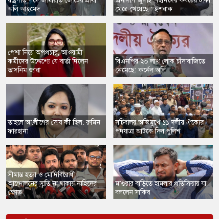
রাষ্ট্রপতি পদে জামায়াত জোটের প্রার্থী
এনসিপি জুলাই শহীদদের কবরের টাকা
অলি আহমেদ
মেরে খেয়েছে : ইশরাক
পেশা নিয়ে অপপ্রচার, আওয়ামী
কর্মীদের উদ্দেশ্যে যে বার্তা দিলেন
​বিএনপির ২০ লাখ লোক চাঁদাবাজিতে
তাসনিম জারা
নেমেছে: কর্নেল অলি
তাহলে আ.লীগের দোষ কী ছিল: রুমিন
সচিবালয় অভিমুখে ১১ দলীয় ঐক্যের
ফারহানা
পদযাত্রা আটকে দিল পুলিশ
সীমান্ত হত্যা ও মোদিবিরোধী
আন্দোলনের স্মৃতি না থাকায় নাহিদের
​মাগুরার বাড়িতে হামলার প্রতিক্রিয়ায় যা
ক্ষোভ
বললেন সাকিব