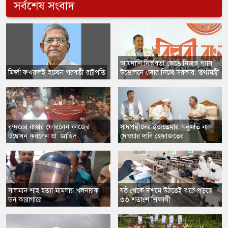
সর্বশেষ সংবাদ
​আমদানি নির্ভরতা ভেঙে নিজস্ব গ্যাস
​মির্জা ফখরুলই হচ্ছেন পরবর্তী রাষ্ট্রপতি
উত্তোলনে জোর দিচ্ছে সরকার: তথ্যমন্ত্রী
​বন্দরের রাস্তার ফোরলেন কাজের
সাদপন্থীদের ইজতেমার অনুমতি না
উদ্বোধন করলেন ডা. জাহিদ
দেওয়ার দাবি হেফাজতের
সালমান শাহ হত্যা মামলায় খলনায়ক
ষষ্ঠ থেকে দশমে উঠতেই ঝরে পড়ছে
ডন কারাগারে
৩৩ শতাংশ শিক্ষার্থী