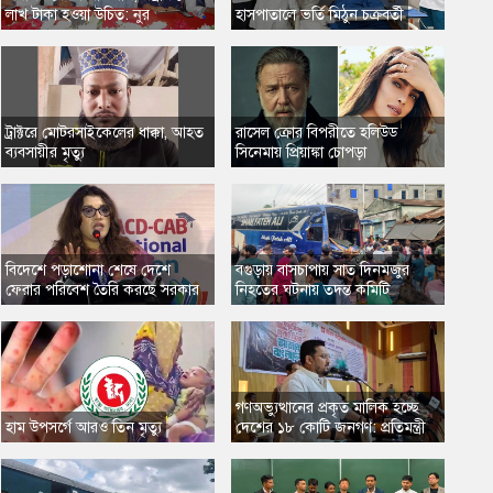
লাখ টাকা হওয়া উচিত: নুর
​হাসপাতালে ভর্তি মিঠুন চক্রবর্তী
ট্রাক্টরে মোটরসাইকেলের ধাক্কা, আহত
​রাসেল ক্রোর বিপরীতে হলিউড
ব্যবসায়ীর মৃত্যু
সিনেমায় প্রিয়াঙ্কা চোপড়া
বিদেশে পড়াশোনা শেষে দেশে
​বগুড়ায় বাসচাপায় সাত দিনমজুর
ফেরার পরিবেশ তৈরি করছে সরকার
নিহতের ঘটনায় তদন্ত কমিটি
গণঅভ্যুত্থানের প্রকৃত মালিক হচ্ছে
​হাম উপসর্গে আরও তিন মৃত্যু
দেশের ১৮ কোটি জনগণ: প্রতিমন্ত্রী