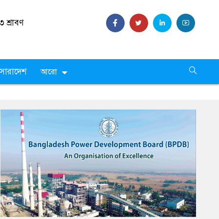
৩ শ্রাবণ
সারাদেশ
আরো