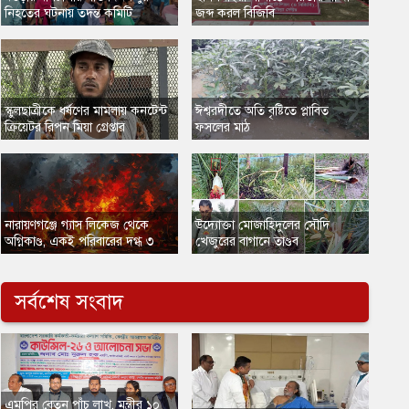
নিহতের ঘটনায় তদন্ত কমিটি
জব্দ করল বিজিবি
​স্কুলছাত্রীকে ধর্ষণের মামলায় কনটেন্ট
ঈশ্বরদীতে অতি বৃষ্টিতে প্লাবিত
ক্রিয়েটর রিপন মিয়া গ্রেপ্তার
ফসলের মাঠ
নারায়ণগঞ্জে গ্যাস লিকেজ থেকে
উদ্যোক্তা মোজাহিদুলের সৌদি
অগ্নিকাণ্ড, একই পরিবারের দগ্ধ ৩
খেজুরের বাগানে তাণ্ডব
সর্বশেষ সংবাদ
এমপির বেতন পাঁচ লাখ, মন্ত্রীর ১০