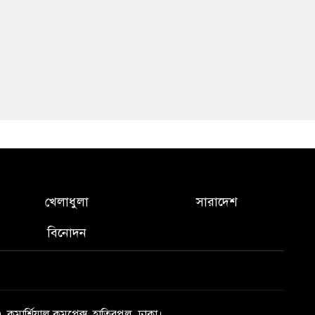
খেলাধুলা
সারাদেশ
বিনোদন
), কমার্শিয়াল কমপ্লেক্স, হাতিরপুল, ঢাকা।