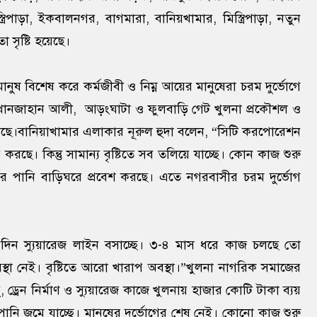
্রিপাড়া, ইকবালনগর, বাগমারা, বানিয়খামার, মিস্ত্রিপাড়া, নতুন
 সৃষ্টি হয়েছে।
ুষ বিশেষ করে কর্মজীবী ও নিম্ন আয়ের মানুষেরা চরম দুর্ভোগে
 খানজাহান আলী, আড়ংঘাটা ও ফুলবাড়ি গেট খুলনা প্রকৌশল ও
া গেছে।বানিয়াখামার এলাকার নূরুল হুদা বলেন, “সিটি করপোরেশন
ছে। কিন্তু সামান্য বৃষ্টিতে সব তলিয়ে যাচ্ছে। কোন কাজ শুরু
টির পানি বাড়িঘরে প্রবেশ করছে। এতে নগরবাসীর চরম দুর্ভোগ
র দিন স্যুয়ারেজ লাইন বসাচ্ছে। ৩-৪ মাস ধরে কাজ চলছে তো
বস্থা নেই। বৃষ্টিতে আরো খারাপ অবস্থা।”খুলনা নাগরিক সমাজের
 ড্রেন নির্মাণ ও স্যুয়ারেজ কাজে খুলনায় হাজার কোটি টাকা ব্যয়
পানি জমে যাচ্ছে। মানুষের দুর্ভোগের শেষ নেই। কোনো কাজ শুরু