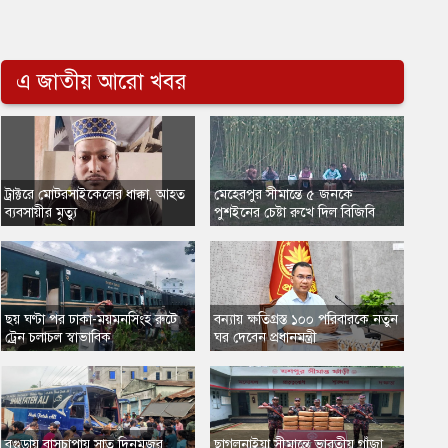
এ জাতীয় আরো খবর
ট্রাক্টরে মোটরসাইকেলের ধাক্কা, আহত
মেহেরপুর সীমান্তে ৫ জনকে
ব্যবসায়ীর মৃত্যু
পুশইনের চেষ্টা রুখে দিল বিজিবি
​ছয় ঘণ্টা পর ঢাকা-ময়মনসিংহ রুটে
বন্যায় ক্ষতিগ্রস্ত ১০০ পরিবারকে নতুন
ট্রেন চলাচল স্বাভাবিক
ঘর দেবেন প্রধানমন্ত্রী
​বগুড়ায় বাসচাপায় সাত দিনমজুর
ছাগলনাইয়া সীমান্তে ভারতীয় গাঁজা