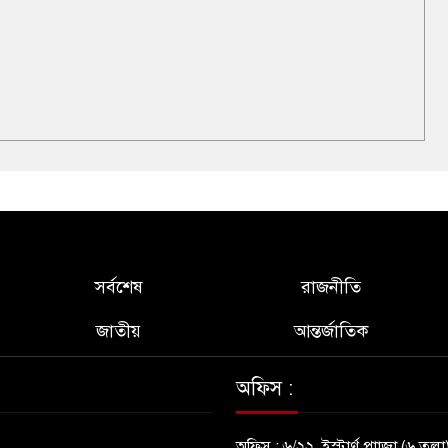
সর্বশেষ
রাজনীতি
জাতীয়
আন্তর্জাতিক
অফিস :
অফিস : ৬/২২, ইস্টার্ণ প্লাাজা (৬ তলা