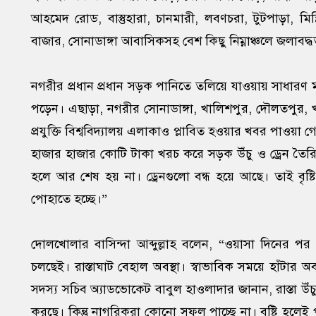
আহমেদ রোড, বাস্তুহারা, চানমারী, লবণচরা, টুটপাড়া, মিস্ত
বাজার, সোনাডাঙ্গা আবাসিকসহ বেশ কিছু নিম্নাঞ্চলে জলাবদ্ধতা
নগরীর প্রধান প্রধান সড়ক পানিতে তলিয়ে যাওয়ায় সাধারণ মান
পড়েন। এছাড়া, নগরীর সোনাডাঙ্গা, খালিশপুর, দৌলতপুর,
প্রযুক্তি বিশ্ববিদ্যালয় এলাকাও প্লাবিত হওয়ার খবর পাওয়
হাজার হাজার কোটি টাকা খরচ করে সড়ক উঁচু ও ড্রেন তৈরি কর
হলে আর শেষ হয় না। ড্রেনগুলো বন্ধ হয়ে আছে। তাই বৃষ্
পোহাতে হচ্ছে।”
দোলখোলার বাসিন্দা আব্দুল্লাহ বলেন, “ওয়াসা দিনের প
চলছেই। রাস্তাঘাট বেহাল অবস্থা। স্বাভাবিক সময়ে হাঁটার অ
সদস্য সচিব অ্যাডভোকেট বাবুল হাওলাদার জানান, রাস্তা উঁচু,
করছে। কিন্তু নাগরিকরা কোনো সুফল পাচ্ছে না। বৃষ্টি হলেই 