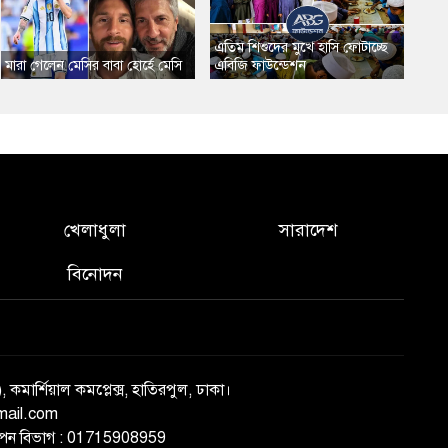
এতিম শিশুদের মুখে হাসি ফোটাচ্ছে
মারা গেলেন মেসির বাবা হোর্হে মেসি
এবিজি ফাউন্ডেশন
খেলাধুলা
সারাদেশ
বিনোদন
), কমার্শিয়াল কমপ্লেক্স, হাতিরপুল, ঢাকা।
mail.com
্ঞাপন বিভাগ : 01715908959