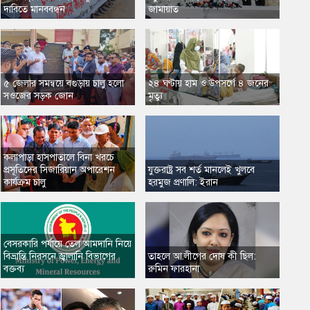
দাবিতে মানববন্ধন
জামায়াত
৫ জেলার সমন্বয়ে বগুড়ায় চালু হলো
২৪ ঘণ্টায় হাম ও উপসর্গে ৪ জনের
সওজের সড়ক জোন
মৃত্যু
কলাপাড়া হাসপাতালে বিনা খরচে
প্রসূতিদের সিজারিয়ান অপারেশন
যুক্তরাষ্ট্র সব শর্ত মানলেই খুলবে
কার্যক্রম চালু
হরমুজ প্রণালি: ইরান
বেসরকারি পর্যায়ে তেল আমদানি নিয়ে
বিভ্রান্তি নিরসনে জ্বালানি বিভাগের
তাহলে আ.লীগের দোষ কী ছিল:
বক্তব্য
রুমিন ফারহানা