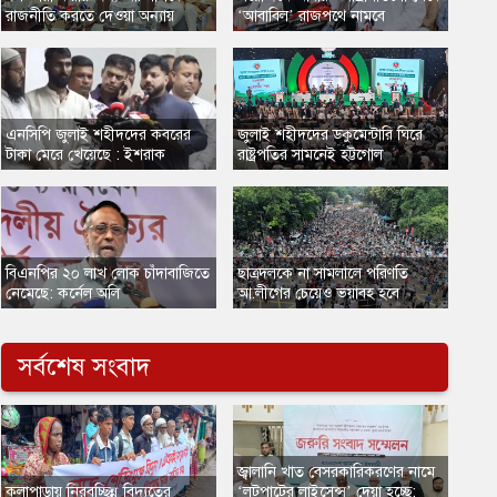
রাজনীতি করতে দেওয়া অন্যায়
‘আবাবিল’ রাজপথে নামবে
এনসিপি জুলাই শহীদদের কবরের
জুলাই শহীদদের ডকুমেন্টারি ঘিরে
টাকা মেরে খেয়েছে : ইশরাক
রাষ্ট্রপতির সামনেই হট্টগোল
​বিএনপির ২০ লাখ লোক চাঁদাবাজিতে
​ছাত্রদলকে না সামলালে পরিণতি
নেমেছে: কর্নেল অলি
আ.লীগের চেয়েও ভয়াবহ হবে
সর্বশেষ সংবাদ
জ্বালানি খাত বেসরকারিকরণের নামে
কলাপাড়ায় নিরবচ্ছিন্ন বিদ্যুতের
‘লুটপাটের লাইসেন্স’ দেয়া হচ্ছে: