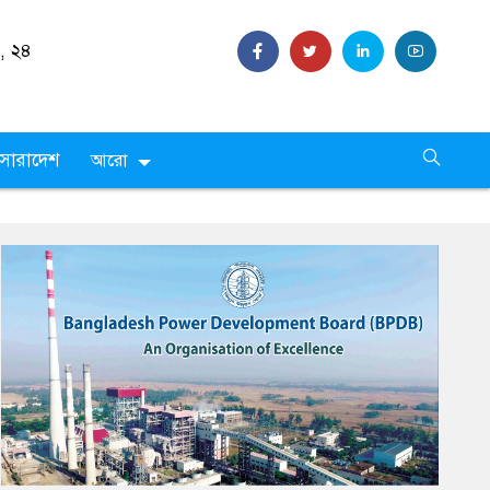
৪ শ্রাবণ
সারাদেশ
আরো