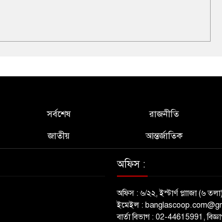
সর্বশেষ
রাজনীতি
জাতীয়
আন্তর্জাতিক
অফিস :
অফিস : ৬/২২, ইস্টার্ণ প্লাাজা (৬ তলা
ইমেইল : banglascoop.com@g
বার্তা বিভাগ : 02-44615991, বিজ