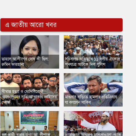
এ জাতীয় আরো খবর
তাহলে আ.লীগের দোষ কী ছিল:
সচিবালয় অভিমুখে ১১ দলীয় ঐক্যের
রুমিন ফারহানা
পদযাত্রা আটকে দিল পুলিশ
সীমান্ত হত্যা ও মোদিবিরোধী
আন্দোলনের স্মৃতি না থাকায় নাহিদের
​মাগুরার বাড়িতে হামলার প্রতিক্রিয়ায়
ক্ষোভ
যা বললেন সাকিব
দল ভারী করার জন্য আ. লীগকে
​প্রয়োজনে আবারও মাদ্রাসাগুলো থেকে