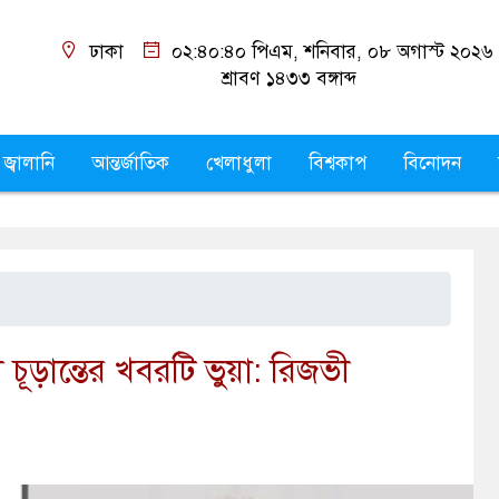
ঢাকা
০২:৪০:৪১ পিএম
, শনিবার, ০৮ অগাস্ট ২০২৬ ,
২
১৪৩৩
বঙ্গাব্দ
 জ্বালানি
আন্তর্জাতিক
খেলাধুলা
বিশ্বকাপ
বিনোদন
 চূড়ান্তের খবরটি ভুয়া: রিজভী