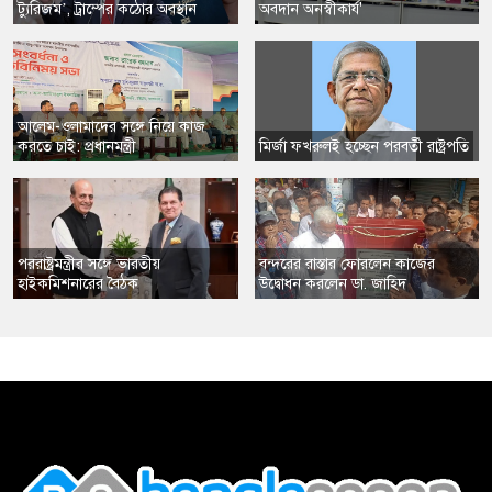
ট্যুরিজম’, ট্রাম্পের কঠোর অবস্থান
অবদান অনস্বীকার্য'
​আলেম-ওলামাদের সঙ্গে নিয়ে কাজ
করতে চাই: প্রধানমন্ত্রী
​মির্জা ফখরুলই হচ্ছেন পরবর্তী রাষ্ট্রপতি
​পররাষ্ট্রমন্ত্রীর সঙ্গে ভারতীয়
​বন্দরের রাস্তার ফোরলেন কাজের
হাইকমিশনারের বৈঠক
উদ্বোধন করলেন ডা. জাহিদ
,