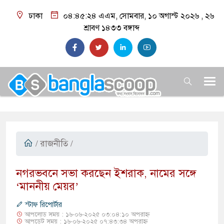
ঢাকা
০৪:৪৫:২৫ এএম
, সোমবার, ১০ অগাস্ট ২০২৬ ,
২৬
শ্রাবণ ১৪৩৩
বঙ্গাব্দ
/
রাজনীতি
/
নগরভবনে সভা করছেন ইশরাক, নামের সঙ্গে
‘মাননীয় মেয়র’
স্টাফ রিপোর্টার
আপলোড সময় : ১৬-০৬-২০২৫ ০৩:০৪:১০ অপরাহ্ন
আপডেট সময় : ১৬-০৬-২০২৫ ০৭:৪৩:৩৪ অপরাহ্ন