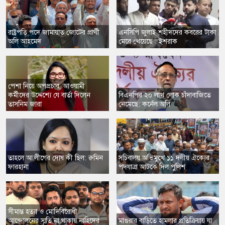
রাষ্ট্রপতি পদে জামায়াত জোটের প্রার্থী
এনসিপি জুলাই শহীদদের কবরের টাকা
অলি আহমেদ
মেরে খেয়েছে : ইশরাক
পেশা নিয়ে অপপ্রচার, আওয়ামী
কর্মীদের উদ্দেশ্যে যে বার্তা দিলেন
​বিএনপির ২০ লাখ লোক চাঁদাবাজিতে
তাসনিম জারা
নেমেছে: কর্নেল অলি
তাহলে আ.লীগের দোষ কী ছিল: রুমিন
সচিবালয় অভিমুখে ১১ দলীয় ঐক্যের
ফারহানা
পদযাত্রা আটকে দিল পুলিশ
সীমান্ত হত্যা ও মোদিবিরোধী
আন্দোলনের স্মৃতি না থাকায় নাহিদের
​মাগুরার বাড়িতে হামলার প্রতিক্রিয়ায় যা