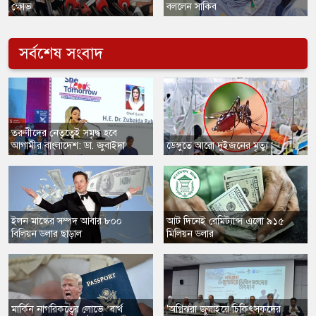
ক্ষোভ
বললেন সাকিব
সর্বশেষ সংবাদ
​তরুণীদের নেতৃত্বেই সমৃদ্ধ হবে
আগামীর বাংলাদেশ: ডা. জুবাইদা
​ডেঙ্গুতে আরো দুইজনের মৃত্যু
​ইলন মাস্কের সম্পদ আবার ৮০০
​আট দিনেই রেমিট্যান্স এলো ৯১৫
বিলিয়ন ডলার ছাড়াল
মিলিয়ন ডলার
​মার্কিন নাগরিকত্বের লোভে ‘বার্থ
'অগ্নিঝরা জুলাইয়ে চিকিৎসকদের