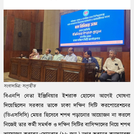
সংবাদচিত্র: সংগৃহীত
বিএনপি নেতা ইঞ্জিনিয়ার ইশরাক হোসেন আগেই ঘোষণা
দিয়েছিলেন সরকার তাকে ঢাকা দক্ষিণ সিটি করপোরেশনের
(ডিএসসিসি) মেয়র হিসেবে শপথ পড়ানোর আয়োজন না করলে
নিজেই তার কর্মী সমর্থক ও দক্ষিণ সিটির বাসিন্দাদের নিয়ে শপথ