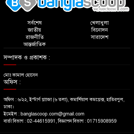
সর্বশেষ
খেলাধুলা
জাতীয়
বিনোদন
রাজনীতি
সারাদেশ
আন্তর্জাতিক
সম্পাদক ও প্রকাশক :
মোঃ কামাল হোসেন
অফিস :
অফিস : ৬/২২, ইস্টার্ণ প্লাাজা (৬ তলা), কমার্শিয়াল কমপ্লেক্স, হাতিরপুল,
ঢাকা।
ইমেইল : banglascoop.com@gmail.com
বার্তা বিভাগ : 02-44615991, বিজ্ঞাপন বিভাগ : 01715908959