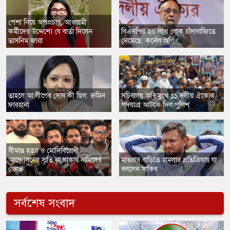
পেশা নিয়ে অপপ্রচার, আওয়ামী
কর্মীদের উদ্দেশ্যে যে বার্তা দিলেন
​বিএনপির ২০ লাখ লোক চাঁদাবাজিতে
তাসনিম জারা
নেমেছে: কর্নেল অলি
তাহলে আ.লীগের দোষ কী ছিল: রুমিন
সচিবালয় অভিমুখে ১১ দলীয় ঐক্যের
ফারহানা
পদযাত্রা আটকে দিল পুলিশ
সীমান্ত হত্যা ও মোদিবিরোধী
আন্দোলনের স্মৃতি না থাকায় নাহিদের
​মাগুরার বাড়িতে হামলার প্রতিক্রিয়ায় যা
ক্ষোভ
বললেন সাকিব
সর্বশেষ সংবাদ