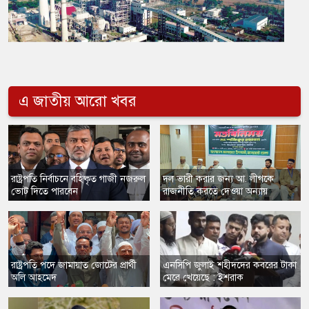
এ জাতীয় আরো খবর
রাষ্ট্রপতি নির্বাচনে বহিষ্কৃত গাজী নজরুল
দল ভারী করার জন্য আ. লীগকে
ভোট দিতে পারবেন
রাজনীতি করতে দেওয়া অন্যায়
রাষ্ট্রপতি পদে জামায়াত জোটের প্রার্থী
এনসিপি জুলাই শহীদদের কবরের টাকা
অলি আহমেদ
মেরে খেয়েছে : ইশরাক