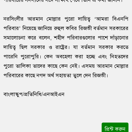
পরিবারের সদস্যদের সঙ্গে সাক্ষাৎ শেষে তিনি এ কথা জানান।
নরসিংদীর আরমান মোল্লার পুরো দায়িত্ব ‘আমরা বিএনপি
পরিবার’ নিয়েছে জানিয়ে রুহুল কবির রিজভী বর্তমান সরকারের
সমালোচনা করে বলেন, শহীদ পরিবারগুলোর পাশে দাঁড়ানোর
দায়িত্ব ছিল সরকার ও রাষ্ট্রের। যা বর্তমান সরকার করতে
পারেনি পুরোপুরি। কেন অবহেলা করা হচ্ছে এবং নিহতদের
পুরো তালিকা তাদের কাছে কেন নেই। এসময় আরমান মোল্লার
পরিবারের কাছে নগদ অর্থ সহায়তা তুলে দেন রিজভী।
বাংলাস্কুপ/প্রতিনিধি/এনআইএন
প্রিন্ট করুন