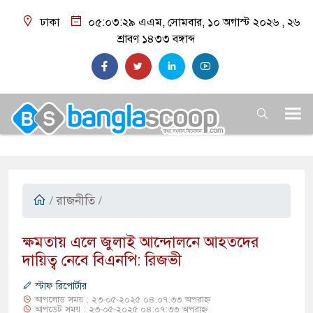
ঢাকা
০৫:০৩:৩০ এএম
, সোমবার, ১০ অগাস্ট ২০২৬ ,
২৬
শ্রাবণ ১৪৩৩
বঙ্গাব্দ
/
রাজনীতি
/
​ক্ষমতায় এলে জুলাই আন্দোলনে আহতদের
দায়িত্ব নেবে বিএনপি: রিজভী
স্টাফ রিপোর্টার
আপলোড সময় : ২৩-০৫-২০২৫ ০৪:০৭:৩৩ অপরাহ্ন
আপডেট সময় : ২৩-০৫-২০২৫ ০৪:০৭:৩৩ অপরাহ্ন