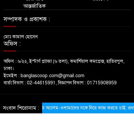
আন্তর্জাতিক
সম্পাদক ও প্রকাশক :
মোঃ কামাল হোসেন
অফিস :
অফিস : ৬/২২, ইস্টার্ণ প্লাাজা (৬ তলা), কমার্শিয়াল কমপ্লেক্স, হাতিরপুল,
ঢাকা।
ইমেইল : banglascoop.com@gmail.com
বার্তা বিভাগ : 02-44615991, বিজ্ঞাপন বিভাগ : 01715908959
© All rights reserved © BanglaScoop
সংবাদ শিরোনাম :
​আলেম-ওলামাদের সঙ্গে নিয়ে কাজ করতে চাই: প্রধানমন্ত্রী
ThemesBazar.com
NewsScript Developed BY