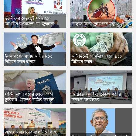
​তরুণীদের নেতৃত্বেই সমৃদ্ধ হবে
আগামীর বাংলাদেশ: ডা. জুবাইদা
​ডেঙ্গুতে আরো দুইজনের মৃত্যু
​ইলন মাস্কের সম্পদ আবার ৮০০
​আট দিনেই রেমিট্যান্স এলো ৯১৫
বিলিয়ন ডলার ছাড়াল
মিলিয়ন ডলার
​মার্কিন নাগরিকত্বের লোভে ‘বার্থ
'অগ্নিঝরা জুলাইয়ে চিকিৎসকদের
ট্যুরিজম’, ট্রাম্পের কঠোর অবস্থান
অবদান অনস্বীকার্য'
​আলেম-ওলামাদের সঙ্গে নিয়ে কাজ