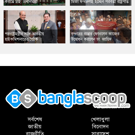
করতে চাই: প্রধানমন্ত্রী
​মির্জা ফখরুলই হচ্ছেন পরবর্তী রাষ্ট্রপতি
​পররাষ্ট্রমন্ত্রীর সঙ্গে ভারতীয়
​বন্দরের রাস্তার ফোরলেন কাজের
হাইকমিশনারের বৈঠক
উদ্বোধন করলেন ডা. জাহিদ
,
সর্বশেষ
খেলাধুলা
জাতীয়
বিনোদন
রাজনীতি
সারাদেশ