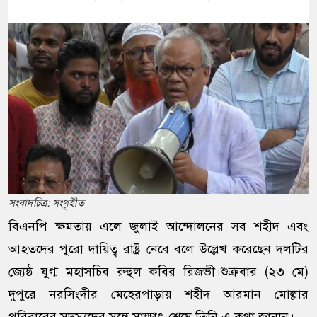
সংবাদচিত্র: সংগৃহীত
বিএনপি ক্ষমতায় এলে জুলাই আন্দোলনের সব শহীদ এবং
আহতদের পুরো দায়িত্ব রাষ্ট্র নেবে বলে উল্লেখ করেছেন দলটির
জ্যেষ্ঠ যুগ্ম মহাসচিব রুহুল কবির রিজভী।শুক্রবার (২৩ মে)
দুপুরে নরসিংদীর মেহেরপাড়ায় শহীদ আরমান মোল্লার