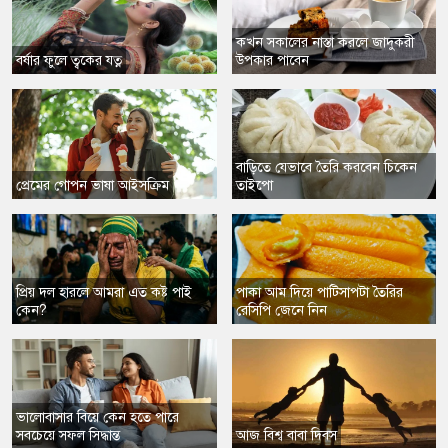
কখন সকালের নাস্তা করলে জাদুকরী
বর্ষার ফুলে ত্বকের যত্ন
উপকার পাবেন
বাড়িতে যেভাবে তৈরি করবেন চিকেন
প্রেমের গোপন ভাষা আইসক্রিম
তাইপো
প্রিয় দল হারলে আমরা এত কষ্ট পাই
পাকা আম দিয়ে পাটিসাপটা তৈরির
কেন?
রেসিপি জেনে নিন
ভালোবাসার বিয়ে কেন হতে পারে
সবচেয়ে সফল সিদ্ধান্ত
আজ বিশ্ব বাবা দিবস