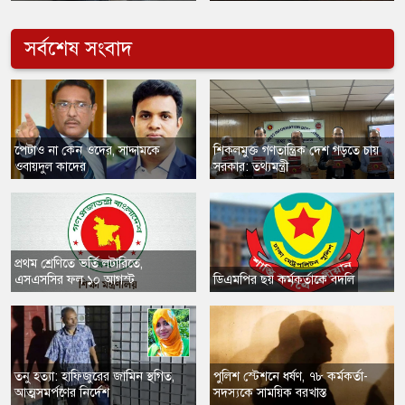
সর্বশেষ সংবাদ
​পেটাও না কেন ওদের, সাদ্দামকে
​শিকলমুক্ত গণতান্ত্রিক দেশ গড়তে চায়
ওবায়দুল কাদের
সরকার: তথ্যমন্ত্রী
প্রথম শ্রেণিতে ভর্তি লটারিতে,
এসএসসির ফল ১০ আগস্ট
​ডিএমপির ছয় কর্মকর্তাকে বদলি
তনু হত্যা: হাফিজুরের জামিন স্থগিত,
​পুলিশ স্টেশনে ধর্ষণ, ৭৮ কর্মকর্তা-
আত্মসমর্পণের নির্দেশ
সদস্যকে সাময়িক বরখাস্ত