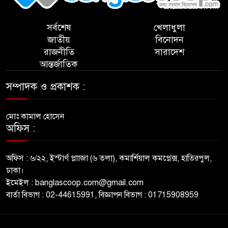
সর্বশেষ
খেলাধুলা
জাতীয়
বিনোদন
রাজনীতি
সারাদেশ
আন্তর্জাতিক
সম্পাদক ও প্রকাশক :
মোঃ কামাল হোসেন
অফিস :
অফিস : ৬/২২, ইস্টার্ণ প্লাাজা (৬ তলা), কমার্শিয়াল কমপ্লেক্স, হাতিরপুল,
ঢাকা।
ইমেইল : banglascoop.com@gmail.com
বার্তা বিভাগ : 02-44615991, বিজ্ঞাপন বিভাগ : 01715908959