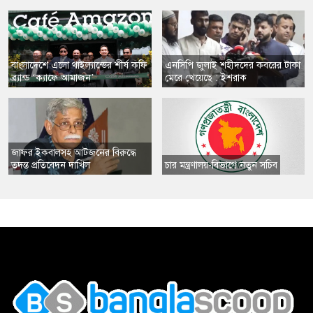
​বাংলাদেশে এলো থাইল্যান্ডের শীর্ষ কফি
এনসিপি জুলাই শহীদদের কবরের টাকা
ব্র্যান্ড ‘ক্যাফে আমাজন’
মেরে খেয়েছে : ইশরাক
​জাফর ইকবালসহ আটজনের বিরুদ্ধে
তদন্ত প্রতিবেদন দাখিল
​চার মন্ত্রণালয়-বিভাগে নতুন সচিব
,